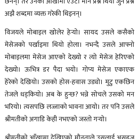
छैनन्। तर उनको आँखामा एउटा मौन प्रश्न थियो जुन प्रश्न
अझै शब्दमा व्यक्त गरेकी थिइनन्।
विजयले मोबाइल खोलेर हेर्‍यो। सायद उसले कसैको
मेसेजको पर्खाइमा थियो होला। नभन्दै उसले आफ्नो
मोबाइलमा मेसेज आएको देख्यो र त्यो मेसेज हेरिएको
देख्यो। ऊभित्र डर पैदा भयो। गोप्य मेसेज एकाएक
हेरेको देखियो। उसको होस-हवास उड्यो। मुटु एकछिन
तेजले धड्कियो। अब के हुन्छ? भन्ने सोचले उसको मन
भरियो। त्यसपछि लज्जाको भावना आयो। तर पनि उसले
श्रीमतीको अगाडि केही नभएको जस्तो गर्‍यो।
श्रीमतीको आँखामा देखिएको मौनताले उसलाई असहज