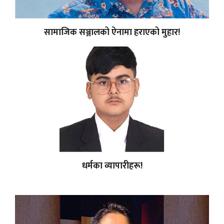
सामाजिक सञ्जालको ऐनामा हराएको मुहार!
धर्मका व्यापारीहरू!