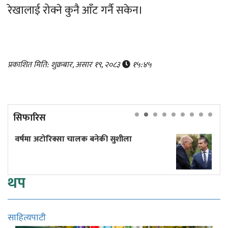
रेखालाई रोक्ने कुनै आँट गर्नै सकेन।
प्रकाशित मिति: शुक्रबार, असार १९, २०८३
१५:४५
सिफारिस
शीला
हतियार भण्डार रित्तिन थालेपछि रक्षामन्त्री 
रिसाए ट्रम्प, मागे जबाफ
थप
साहित्यपाटी