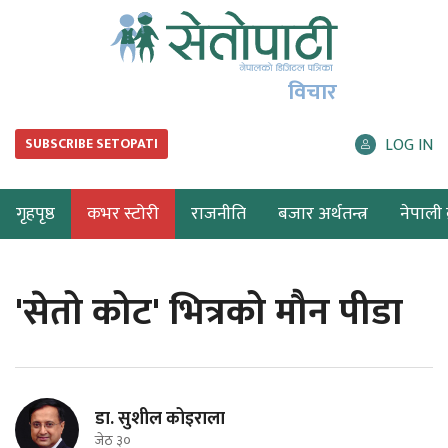
विचार
LOG IN
SUBSCRIBE SETOPATI
गृहपृष्ठ
कभर स्टोरी
राजनीति
बजार अर्थतन्त्र
नेपाली ब
'सेतो कोट' भित्रको मौन पीडा
डा. सुशील कोइराला
जेठ ३०