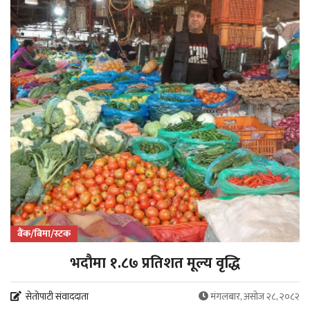
बैंक/बिमा/स्टक
भदौमा १.८७ प्रतिशत मूल्य वृद्धि
सेतोपाटी संवाददाता
मंगलबार, असोज २८, २०८२