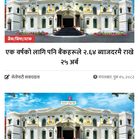
बैंक/बिमा/स्टक
एक वर्षको लागि पनि बैंकहरूले २.६४ ब्याजदरमै राखे
२५ अर्ब
सेतोपाटी संवाददाता
मंगलबार, पुस १५, २०८२