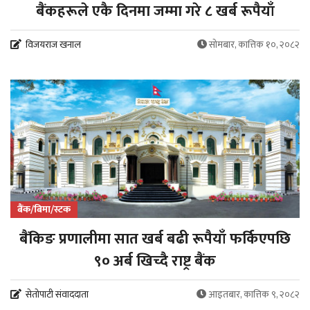
बैंकहरूले एकै दिनमा जम्मा गरे ८ खर्ब रूपैयाँ
विजयराज खनाल
सोमबार, कात्तिक १०, २०८२
बैंक/बिमा/स्टक
बैंकिङ प्रणालीमा सात खर्ब बढी रूपैयाँ फर्किएपछि
९० अर्ब खिच्दै राष्ट्र बैंक
सेतोपाटी संवाददाता
आइतबार, कात्तिक ९, २०८२