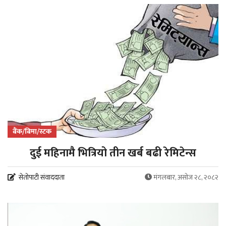
बैंक/बिमा/स्टक
दुई महिनामै भित्रियो तीन खर्ब बढी रेमिटेन्स
सेतोपाटी संवाददाता
मंगलबार, असोज २८, २०८२