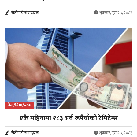
सेतोपाटी संवाददाता
शुक्रबार, पुस २५, २०८२
बैंक/बिमा/स्टक
एकै महिनामा १८३ अर्ब रूपैयाँको रेमिटेन्स
सेतोपाटी संवाददाता
शुक्रबार, पुस २५, २०८२