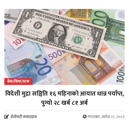
बैंक/बिमा/स्टक
विदेशी मुद्रा सञ्चिति १६ महिनाको आयात धान्न पर्याप्त,
पुग्यो २८ खर्ब ८१ अर्ब
सेतोपाटी संवाददाता
मंगलबार, असोज २८, २०८२