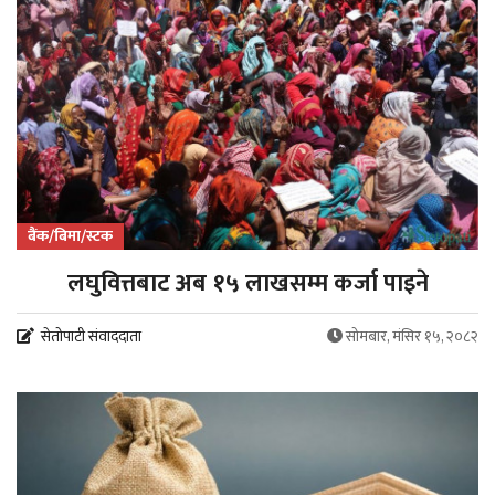
बैंक/बिमा/स्टक
लघुवित्तबाट अब १५ लाखसम्म कर्जा पाइने
सेतोपाटी संवाददाता
सोमबार, मंसिर १५, २०८२