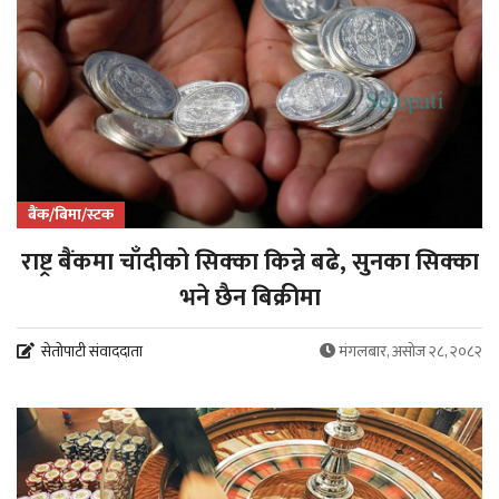
बैंक/बिमा/स्टक
राष्ट्र बैंकमा चाँदीको सिक्का किन्ने बढे, सुनका सिक्का
भने छैन बिक्रीमा
सेतोपाटी संवाददाता
मंगलबार, असोज २८, २०८२