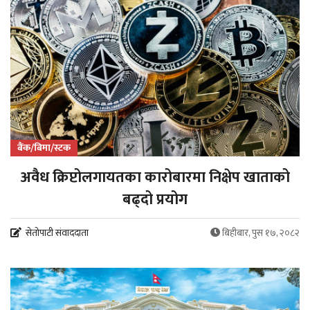
बैंक/बिमा/स्टक
अवैध क्रिप्टोलगायतका कारोबारमा निक्षेप खाताको
बढ्दो प्रयोग
सेतोपाटी संवाददाता
बिहीबार, पुस १७, २०८२