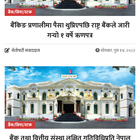
बैंक/बिमा/स्टक
बैंकिङ प्रणालीमा पैसा थुप्रिएपछि राष्ट्र बैंकले जारी
गर्‍यो १ वर्षे ऋणपत्र
सेतोपाटी संवाददाता
सोमबार, पुस १४, २०८२
बैंक/बिमा/स्टक
बैंक तथा वित्तीय संस्था लक्षित गतिविधिप्रति नेपाल