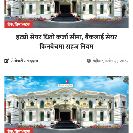
बैंक/बिमा/स्टक
हट्यो सेयर धितो कर्जा सीमा, बैंकलाई सेयर
किनबेचमा सहज नियम
सेतोपाटी संवाददाता
बिहीबार, असोज २३, २०८२
बैंक/बिमा/स्टक