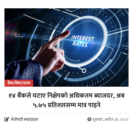
बैंक/बिमा/स्टक
१४ बैंकले घटाए निक्षेपको अधिकतम ब्याजदर, अब
५.७५ प्रतिशतसम्म मात्र पाइने
सेतोपाटी संवाददाता
शुक्रबार, असोज ३१, २०८२