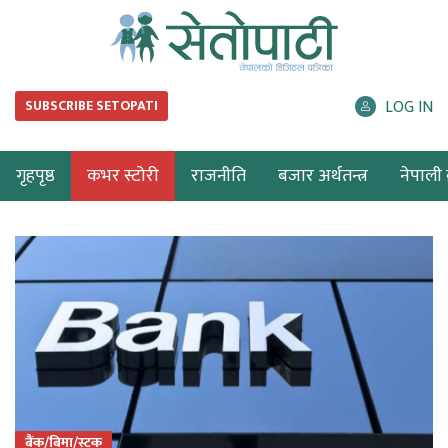
LOG IN
SUBSCRIBE SETOPATI
गृहपृष्ठ
कभर स्टोरी
राजनीति
बजार अर्थतन्त्र
नेपाली ब
बैंक/बिमा/स्टक