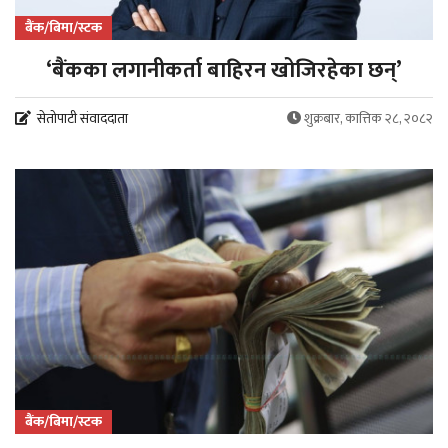
बैंक/बिमा/स्टक
‘बैंकका लगानीकर्ता बाहिरन खोजिरहेका छन्’
सेतोपाटी संवाददाता
शुक्रबार, कात्तिक २८, २०८२
बैंक/बिमा/स्टक