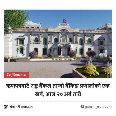
बैंक/बिमा/स्टक
ऋणपत्रबाटै राष्ट्र बैंकले तान्यो बैंकिङ प्रणालीको एक
खर्ब, आज २० अर्ब तान्ने
सेतोपाटी संवाददाता
बुधबार, पुस २३, २०८२