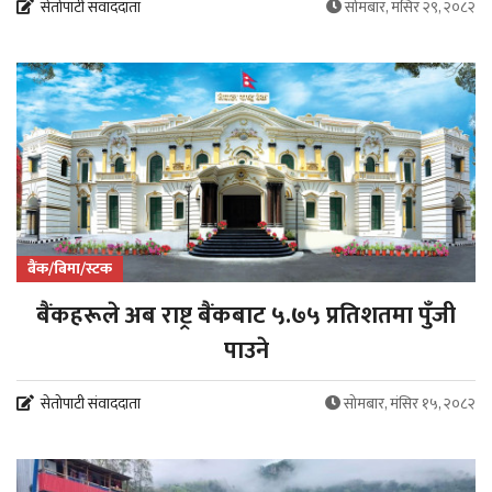
सेतोपाटी संवाददाता
सोमबार, मंसिर २९, २०८२
बैंक/बिमा/स्टक
बैंकहरूले अब राष्ट्र बैंकबाट ५.७५ प्रतिशतमा पुँजी
पाउने
सेतोपाटी संवाददाता
सोमबार, मंसिर १५, २०८२