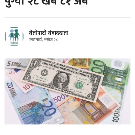
पुग्यो २८ खर्ब ८१ अर्ब
सेतोपाटी संवाददाता
काठमाडौं, असोज २८