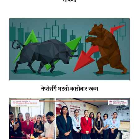
घोषणा
नेप्सेसँगै घट्यो कारोबार रकम