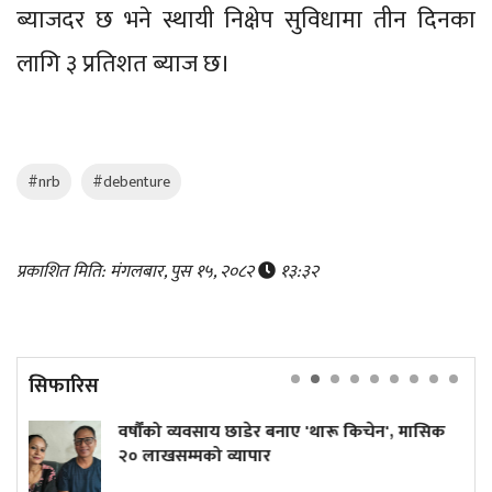
ब्याजदर छ भने स्थायी निक्षेप सुविधामा तीन दिनका
लागि ३ प्रतिशत ब्याज छ।
#nrb
#debenture
प्रकाशित मिति: मंगलबार, पुस १५, २०८२
१३:३२
सिफारिस
को व्यवसाय छाडेर बनाए 'थारू किचेन', मासिक
कांग्रेस के
खसम्मको व्यापार