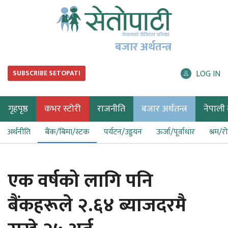
बजार अर्थतन्त्र
LOG IN
SUBSCRIBE SETOPATI
गृहपृष्ठ
कभर स्टोरी
राजनीति
बजार अर्थतन्त्र
नेपाली ब
अर्थनीति
बैंक/बिमा/स्टक
पर्यटन/उड्डयन
ऊर्जा/पूर्वाधार
श्रम/र
एक वर्षको लागि पनि
बैंकहरूले २.६४ ब्याजदरमै