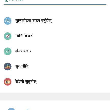
युनिकोडमा टाइप गर्नुहोस्
विनिमय दर
शेयर बजार
सुन चाँदि
रेडियो सुन्नुहोस्