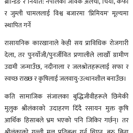
ब्रान्डिङ र निर्यात: नेपालको जैविक अलैँची, चिया, कफी
र जुम्ली चामललाई विश्व बजारमा 'प्रिमियम' मूल्यमा
स्थापित गर्ने
रासायनिक कारखानाले केही सय प्राविधिक रोजगारी
देला, तर पुनर्योजी/पुनर्जीवित प्रणालीले लाखौँ ग्रामीण
उद्यमी जन्माउँछ, नदीनाला र जलश्रोतहरूलाई सफा र
स्वच्छ राख्छ र कृषिलाई जलवायु-उत्थानशील बनाउँछ।
कति सामाजिक संजालका बुद्धिजीवीहरूले छिमेकी
मुलुक श्रीलंकाको उदाहरण दिँदै रसायन मुक्त कृषि
आर्थिक हिसाबले भ्रम भएको पनि जिकिर गर्छन्। तर
श्रीलंकाको गल्ती मल प्रतिबन्ध गर्नु थिएन, बरु बिना