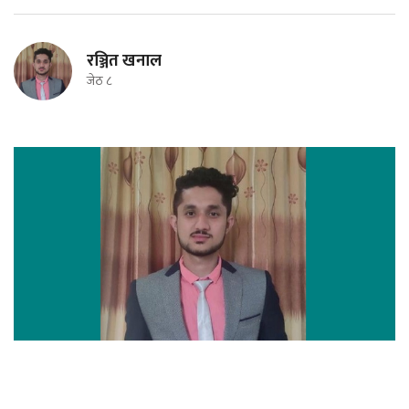
रञ्जित खनाल
जेठ ८