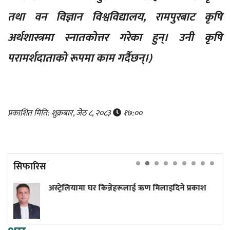
तथा वन विज्ञान विश्वविद्यालय, रामपुरबाट कृषि
अर्थशास्त्रमा स्नातकोत्तर गरेका हुन्। उनी कृषि
परामर्शदाताको रूपमा काम गर्दैछन्।)
प्रकाशित मिति: शुक्रबार, जेठ ८, २०८३
१७:००
सिफारिस
िन्नेहरूलाई ऋण मिलाइदिने प्रकाश
प्रधानमन्त्री बालेनले फेर