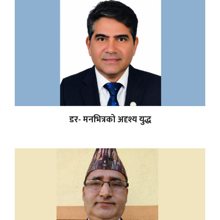
डर- मनभित्रको अदृश्य युद्ध