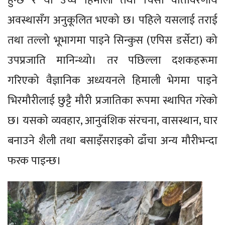
हुन्छ र यो उच्च हिमाली तथा चिसो वातावरणीय
अवस्थासँग अनुकूलित भएको छ। पहिले यसलाई तराई
तथा तल्लो भूभागमा पाइने सिन्कुस (एपिस डर्सेटा) को
उपप्रजाति मानिन्थ्यो। तर पछिल्ला दशकहरूमा
गरिएको वैज्ञानिक अध्ययनले हिमाली भेगमा पाइने
भिरमौरीलाई छुट्टै मौरी प्रजातिका रूपमा स्थापित गरेको
छ। यसको व्यवहार, आनुवंशिक संरचना, वासस्थान, घार
बनाउने शैली तथा बसाइँसराइको ढाँचा अन्य मौरीभन्दा
फरक पाइन्छ।