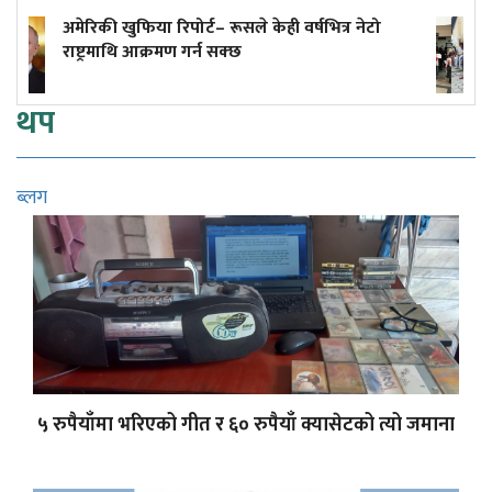
केही वर्षभित्र नेटो
अनलाइन होइन, जताततै लाइन!
थप
ब्लग
५ रुपैयाँमा भरिएको गीत र ६० रुपैयाँ क्यासेटको त्यो जमाना