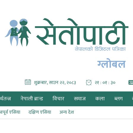
ग्लोबल
शुक्रबार, साउन २२, २०८३
२१ : ०१ : ३२
थतन्त्र
नेपाली ब्रान्ड
विचार
समाज
कला
ब्लग
्यपूर्व एसिया
दक्षिण एसिया
अन्य देश