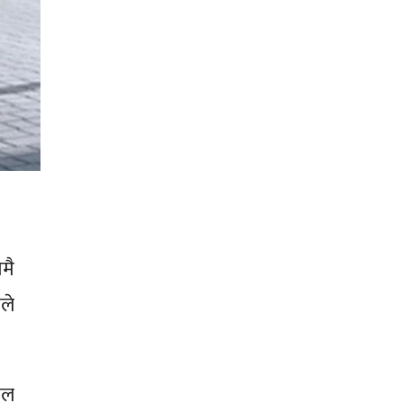
ामै
नले
ाल