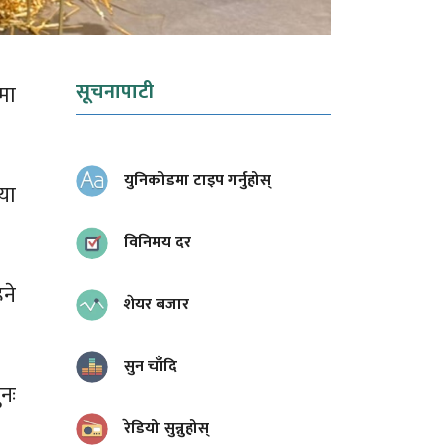
सूचनापाटी
मा
युनिकोडमा टाइप गर्नुहोस्
या
विनिमय दर
ने
शेयर बजार
सुन चाँदि
ुनः
रेडियो सुन्नुहोस्