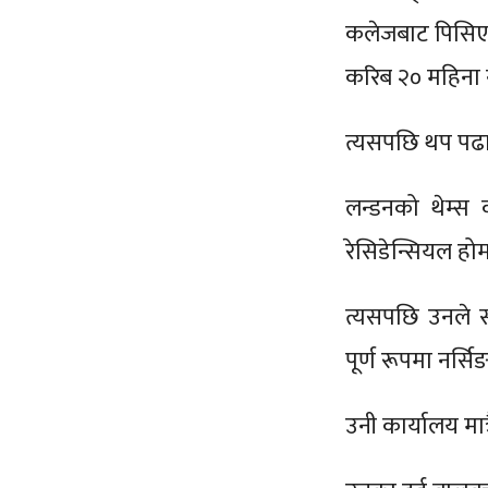
कलेजबाट पिसिएल 
करिब २० महिना नर
त्यसपछि थप पढाइ
लन्डनको थेम्स क
रेसिडेन्सियल हो
त्यसपछि उनले स्व
पूर्ण रूपमा नर्स
उनी कार्यालय मात