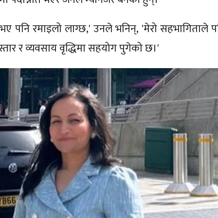
ण भए पनि रमाइलो लाग्छ,' उनले भनिन्, 'मेरो सहभागिताले प
स्तार र व्यवसाय वृद्धिमा सहयोग पुगेको छ।'