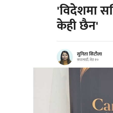
'विदेशमा स
केही छैन'
सुनिता सिटौला
काठमाडौं, जेठ १०