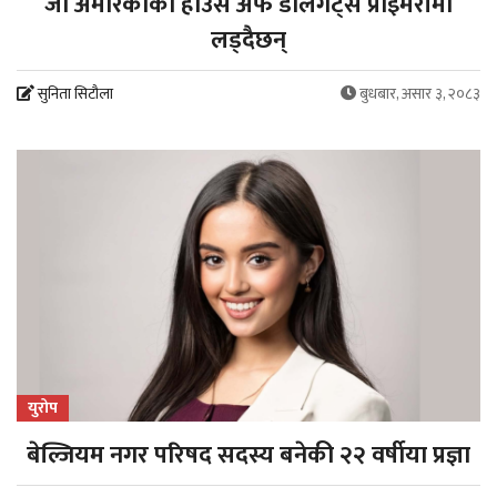
जो अमेरिकाको हाउस अफ डेलिगेट्स प्राइमरीमा
लड्दैछन्
सुनिता सिटौला
बुधबार, असार ३, २०८३
युरोप
बेल्जियम नगर परिषद सदस्य बनेकी २२ वर्षीया प्रज्ञा