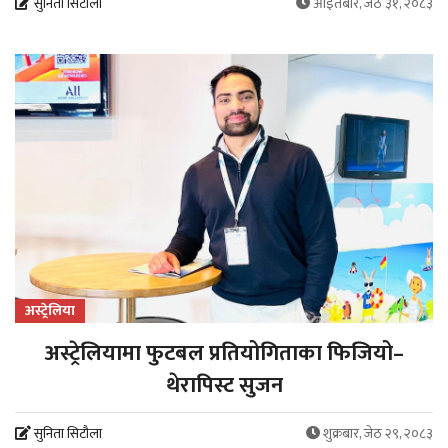
सुनिता सिटौला
आइतबार, जेठ ३१, २०८३
अस्ट्रेलिया
अस्ट्रेलियामा फुटबल प्रतियोगिताका फिजियो–
थेरापिस्ट सुजन
सुनिता सिटौला
शुक्रबार, जेठ २९, २०८३