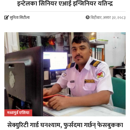
इन्टेलका सिनियर एआई इन्जिनियर यतिन्द्र
सुनिता सिटौला
बिहीबार, असार ३२, २०८३
मध्यपूर्व एसिया
सेक्युरिटी गार्ड घनश्याम, फुर्सदमा गर्छन् फेसबुकका