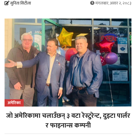
सुनिता सिटौला
मंगलबार, असार २, २०८३
अमेरिका
जो अमेरिकामा चलाउँछन् ३ वटा रेस्टुरेन्ट, दुइटा पार्लर
र फाइनान्स कम्पनी