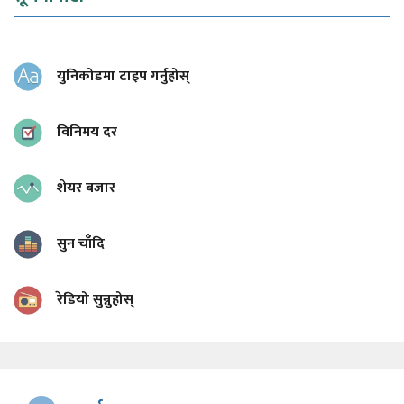
युनिकोडमा टाइप गर्नुहोस्
विनिमय दर
शेयर बजार
सुन चाँदि
रेडियो सुन्नुहोस्