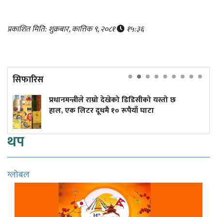
प्रकाशित मिति: शुक्रबार, कात्तिक ९, २०८१
१५:३६
सिफारिस
ीले राम्रो देखेको डिडिसीको यस्तो छ
मेसीलाई 'लिजेन
टर दूधमै १० रूपैयाँ घाटा
थप
ग्लोबल