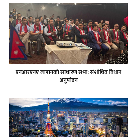
एनआरएनए जापानको साधारण सभा: संशोधित विधान
अनुमोदन