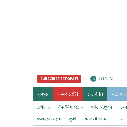
LOG IN
SUBSCRIBE SETOPATI
गृहपृष्ठ
कभर स्टोरी
राजनीति
बजार अर्
अर्थनीति
बैंक/बिमा/स्टक
पर्यटन/उड्डयन
ऊर्ज
फेसन/गरगहना
कृषि
घरायसी सामग्री
अन्य