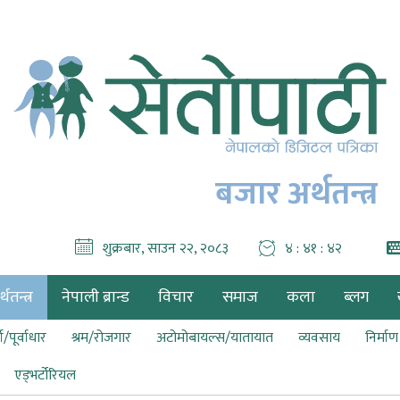
बजार अर्थतन्त्र
शुक्रबार, साउन २२, २०८३
४ : ४१ : ४४
थतन्त्र
नेपाली ब्रान्ड
विचार
समाज
कला
ब्लग
ा/पूर्वाधार
श्रम/रोजगार
अटोमोबायल्स/यातायात
व्यवसाय
निर्मा
एड्भर्टोरियल