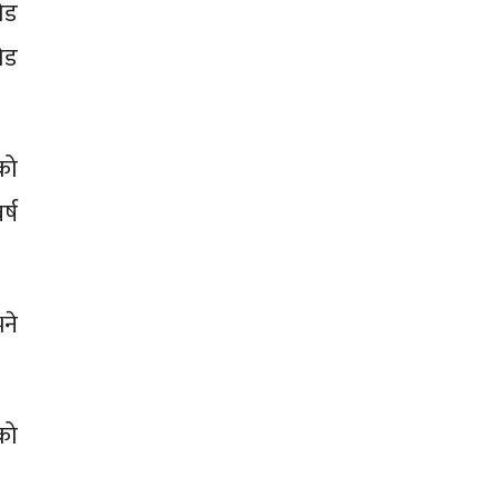
ोड
ोड
को
्ष
ने
को