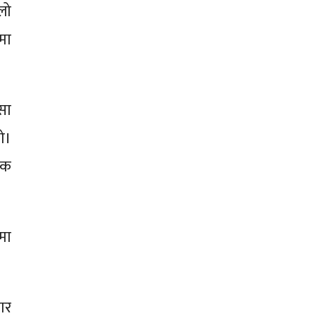
िलो
मा
सा
ो।
टक
मा
ार