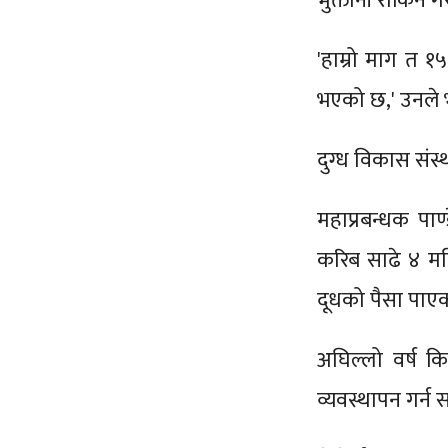
भुक्तानी रोकिने 
'हाम्रो माग त १५
भएको छ,' उनले 
दुग्ध विकास संस्
महाप्रबन्धक पा
करिब साढे ४ मह
दूधको पैसा पाएक
अघिल्लो वर्ष क
व्यवस्थापन गर्न