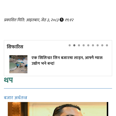
प्रकाशित मिति: आइतबार, जेठ ३, २०८३
१९:१२
सिफारिस
एक सिलिन्डर लिन बजारमा लाइन, आफ्नै ग्यास
उद्योग भने बन्द!
थप
बजार अर्थतन्त्र