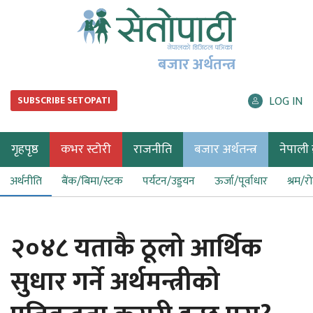
बजार अर्थतन्त्र
LOG IN
SUBSCRIBE SETOPATI
गृहपृष्ठ
कभर स्टोरी
राजनीति
बजार अर्थतन्त्र
नेपाली ब
अर्थनीति
बैंक/बिमा/स्टक
पर्यटन/उड्डयन
ऊर्जा/पूर्वाधार
श्रम/र
२०४८ यताकै ठूलो आर्थिक
सुधार गर्ने अर्थमन्त्रीको