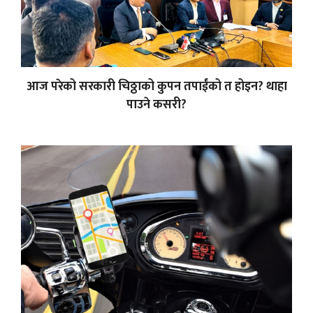
आज परेको सरकारी चिठ्ठाको कुपन तपाईंको त होइन? थाहा
पाउने कसरी?