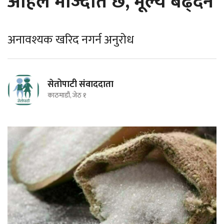
अहिले मौज्दात छ, मूल्य बढ्दैन
अनावश्यक खरिद नगर्न अनुरोध
सेतोपाटी संवाददाता
काठमाडौं, जेठ १