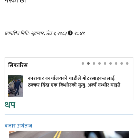
गरेको छ।
प्रकाशित मिति: शुक्रबार, जेठ १, २०८३
१८:४९
सिफारिस
्यालयको गाडीले मोटरसाइकललाई
दुर्घटनाले डुबेको 
 किशोरको मृत्यु, अर्का गम्भीर घाइते
कमाइले
थप
बजार अर्थतन्त्र