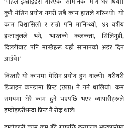
'पहिले इम्ब्रोइडरी गरिएका सामानको माग धेरै थियो।
कुनै मेसिन प्रयोग नगरी सबै काम हातले गरिन्थ्यो। यो
काम विश्वासिलो र राम्रो पनि मानिन्थ्यो,' ४९ वर्षीय
इन्ताजुलले भने, 'भारतको कलकत्ता, सिलिगुडी,
दिल्लीबाट पनि मान्छेहरू यहाँ सामानको अर्डर दिन
आउँथे।'
बिस्तारै यो काममा मेसिन प्रयोग हुन थाल्यो। थरीथरी
डिजाइन कपडामा प्रिन्ट (छाप्न) नै गर्न थालियो। कम
समयमा धेरै काम हुने भएपछि भएर व्यापारीहरूले
इम्ब्रोइडरीभन्दा प्रिन्ट नै रोज्न थाले।
इम्ब्रोइडरी काम कम हुँदै गएपछि इन्ताजुल अप्ठ्यारोमा