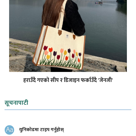
हराउँदै गएको सीप र डिजाइन फर्काउँदै 'जेनजी'
सूचनापाटी
युनिकोडमा टाइप गर्नुहोस्