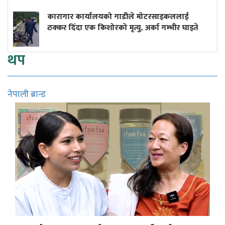
 मोटरसाइकललाई
दुर्घटनाले डुबेको व्यवसाय, ब्युँताए 
अर्का गम्भीर घाइते
कमाइले
थप
नेपाली ब्रान्ड