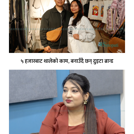
५ हजारबाट थालेको काम, बनाउँदै छन् दुइटा ब्रान्ड