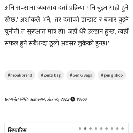
अनि स–साना व्यवसाय दर्ता प्रक्रिया पनि बुझ्न गाह्रो हुने
रहेछ,' अशोकले भने, 'तर दर्ताको झन्झट र बजार बुझ्ने
चुनौती त सुरूआत मात्र हो। जहाँ धेरै उल्झन हुन्छ, त्यहीँ
सफल हुने सबैभन्दा ठूलो अवसर लुकेको हुन्छ।'
#nepali brand
#Zenzi bag
#Gen G Bags
#gen g shop
प्रकाशित मिति: आइतबार, जेठ १०, २०८३
१०:००
सिफारिस