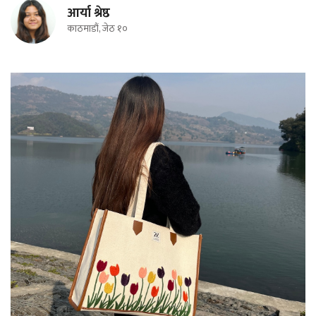
आर्या श्रेष्ठ
काठमाडौं, जेठ १०