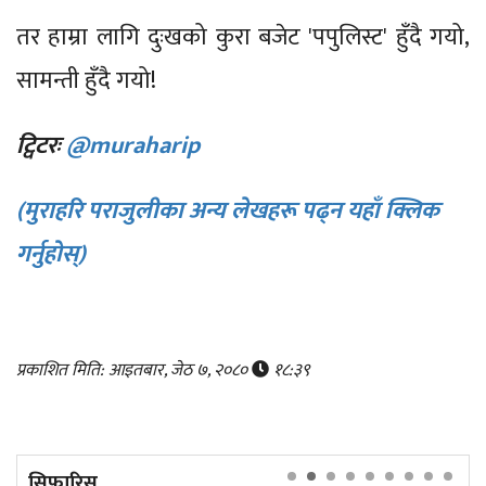
तर हाम्रा लागि दुःखको कुरा बजेट 'पपुलिस्ट' हुँदै गयो,
सामन्ती हुँदै गयो!
ट्विटरः
@muraharip
(मुराहरि पराजुलीका अन्य लेखहरू पढ्न यहाँ क्लिक
गर्नुहोस्)
प्रकाशित मिति: आइतबार, जेठ ७, २०८०
१८:३९
सिफारिस