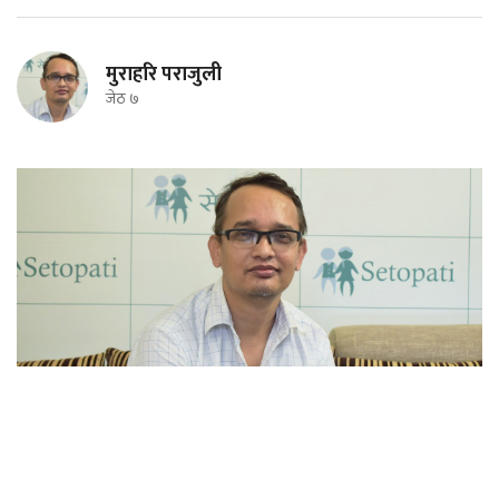
मुराहरि पराजुली
जेठ ७