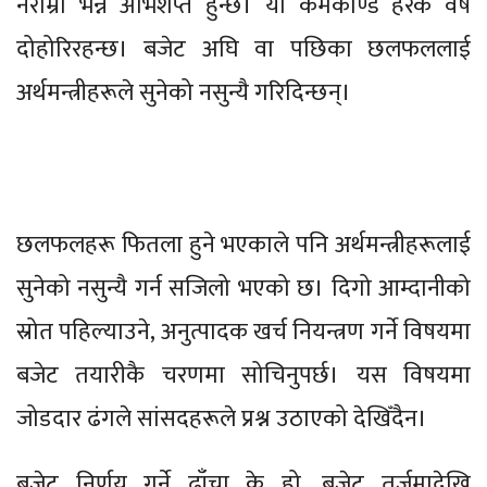
नराम्रो भन्न अभिशप्त हुन्छ। यो कर्मकाण्ड हरेक वर्ष
दोहोरिरहन्छ। बजेट अघि वा पछिका छलफललाई
अर्थमन्त्रीहरूले सुनेको नसुन्यै गरिदिन्छन्।
छलफलहरू फितला हुने भएकाले पनि अर्थमन्त्रीहरूलाई
सुनेको नसुन्यै गर्न सजिलो भएको छ। दिगो आम्दानीको
स्रोत पहिल्याउने, अनुत्पादक खर्च नियन्त्रण गर्ने विषयमा
बजेट तयारीकै चरणमा सोचिनुपर्छ। यस विषयमा
जोडदार ढंगले सांसदहरूले प्रश्न उठाएको देखिँदैन।
बजेट निर्णय गर्ने ढाँचा के हो, बजेट तर्जुमादेखि