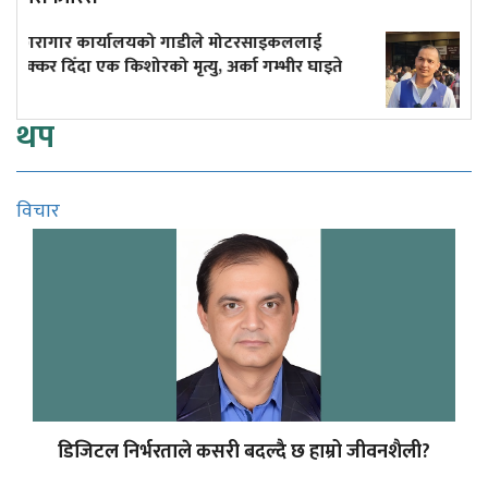
रसाइकललाई
दुर्घटनाले डुबेको व्यवसाय, ब्युँताए कोरि
ा गम्भीर घाइते
कमाइले
थप
विचार
डिजिटल निर्भरताले कसरी बदल्दै छ हाम्रो जीवनशैली?