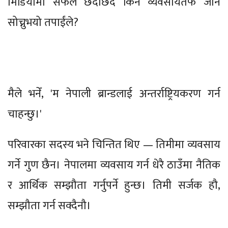
मिडियामा सफल छँदाछँदै किन व्यवसायतर्फ जाने
सोच्नुभयो तपाईंले?
मैले भनेँ, 'म नेपाली ब्रान्डलाई अन्तर्राष्ट्रियकरण गर्न
चाहन्छु।'
परिवारका सदस्य भने चिन्तित थिए — तिमीमा व्यवसाय
गर्ने गुण छैन। नेपालमा व्यवसाय गर्न धेरै ठाउँमा नैतिक
र आर्थिक सम्झौता गर्नुपर्ने हुन्छ। तिमी सर्जक हौ,
सम्झौता गर्न सक्दैनौ।