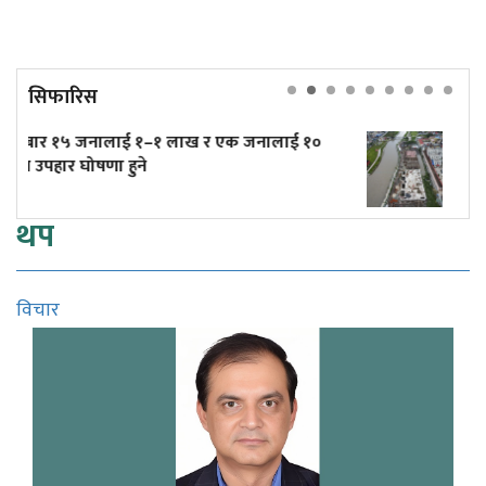
सिफारिस
 जनालाई १०
त्रिपुरेश्वरमा तीव्र गतिमा बनिरहेको टुकुचा प्र
(तस्बिरहरू)
थप
विचार