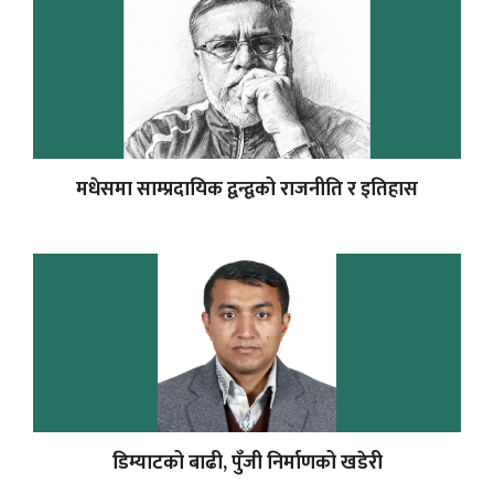
मधेसमा साम्प्रदायिक द्वन्द्वको राजनीति र इतिहास
डिम्याटको बाढी, पुँजी निर्माणको खडेरी