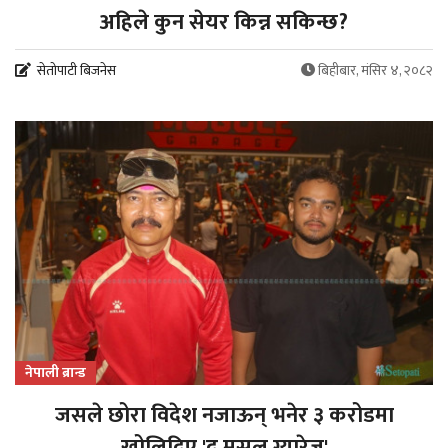
अहिले कुन सेयर किन्न सकिन्छ?
सेतोपाटी बिजनेस
बिहीबार, मंसिर ४, २०८२
नेपाली ब्रान्ड
जसले छोरा विदेश नजाऊन् भनेर ३ करोडमा
खोलिदिए 'द मसल ग्यारेज'