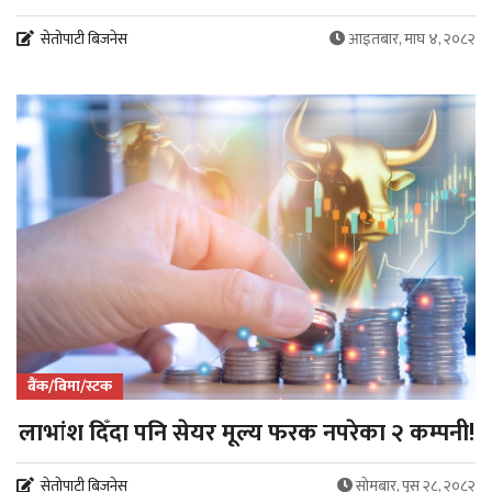
सेतोपाटी बिजनेस
आइतबार, माघ ४, २०८२
बैंक/बिमा/स्टक
लाभांश दिँदा पनि सेयर मूल्य फरक नपरेका २ कम्पनी!
सेतोपाटी बिजनेस
सोमबार, पुस २८, २०८२