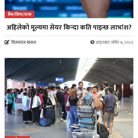
बैंक/बिमा/स्टक
अहिलेको मूल्यमा सेयर किन्दा कति पाइन्छ लाभांश?
विजयराज खनाल
आइतबार, मंसिर ७, २०८२