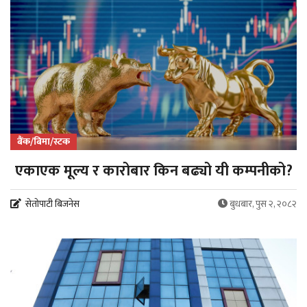
बैंक/बिमा/स्टक
एकाएक मूल्य र कारोबार किन बढ्यो यी कम्पनीको?
सेतोपाटी बिजनेस
बुधबार, पुस २, २०८२