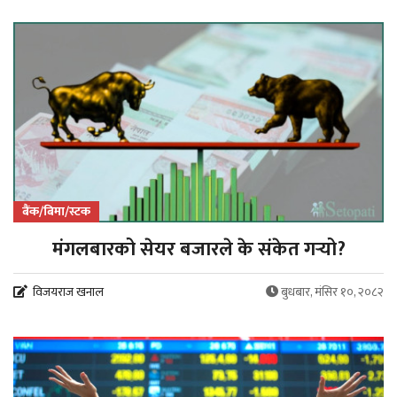
बैंक/बिमा/स्टक
मंगलबारको सेयर बजारले के संकेत गर्‍यो?
विजयराज खनाल
बुधबार, मंसिर १०, २०८२