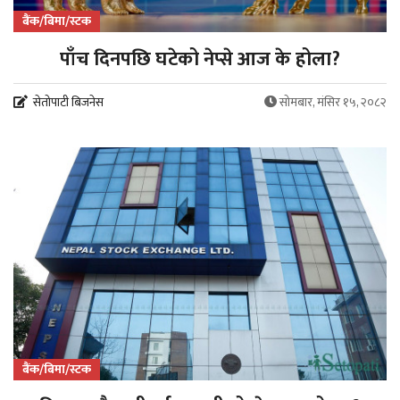
बैंक/बिमा/स्टक
पाँच दिनपछि घटेको नेप्से आज के होला?
सेतोपाटी बिजनेस
सोमबार, मंसिर १५, २०८२
बैंक/बिमा/स्टक