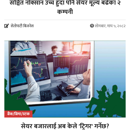
सञ्चित नोक्सान उच्च हुँदा पनि सेयर मूल्य बढेका २
कम्पनी
सेतोपाटी बिजनेस
सोमबार, माघ ५, २०८२
बैंक/बिमा/स्टक
सेयर बजारलाई अब केले 'ट्रिगर' गर्नेछ?