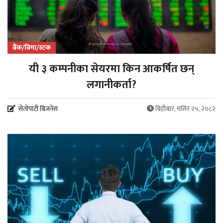
बैंक/बिमा/स्टक
यी ३ कम्पनीका सेयरमा किन आकर्षित छन्
लगानीकर्ता?
सेतोपाटी बिजनेस
बिहीबार, मंसिर २५, २०८२