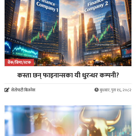
बैंक/बिमा/स्टक
कस्ता छन् फाइनान्सका यी धुरन्धर कम्पनी?
सेतोपाटी बिजनेस
बुधबार, पुस १६, २०८२