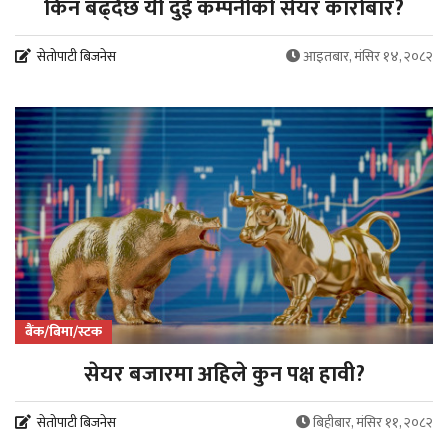
किन बढ्दैछ यी दुई कम्पनीको सेयर कारोबार?
सेतोपाटी बिजनेस
आइतबार, मंसिर १४, २०८२
बैंक/बिमा/स्टक
सेयर बजारमा अहिले कुन पक्ष हावी?
सेतोपाटी बिजनेस
बिहीबार, मंसिर ११, २०८२