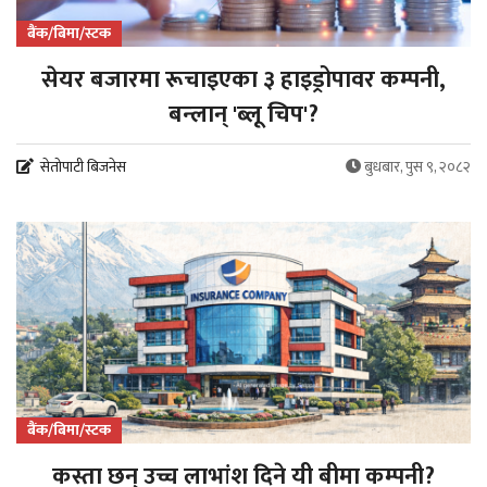
बैंक/बिमा/स्टक
सेयर बजारमा रूचाइएका ३ हाइड्रोपावर कम्पनी,
बन्लान् 'ब्लू चिप'?
सेतोपाटी बिजनेस
बुधबार, पुस ९, २०८२
बैंक/बिमा/स्टक
कस्ता छन् उच्च लाभांश दिने यी बीमा कम्पनी?