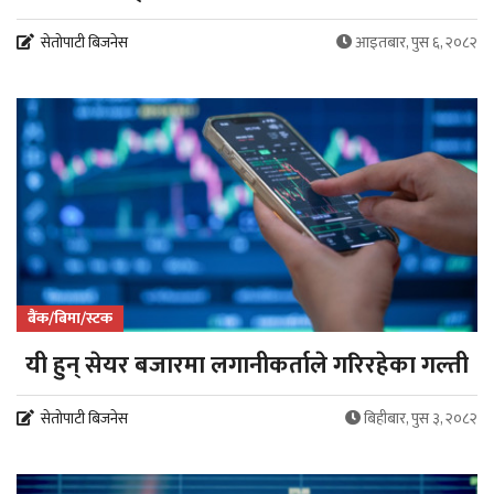
सेतोपाटी बिजनेस
आइतबार, पुस ६, २०८२
बैंक/बिमा/स्टक
यी हुन् सेयर बजारमा लगानीकर्ताले गरिरहेका गल्ती
सेतोपाटी बिजनेस
बिहीबार, पुस ३, २०८२