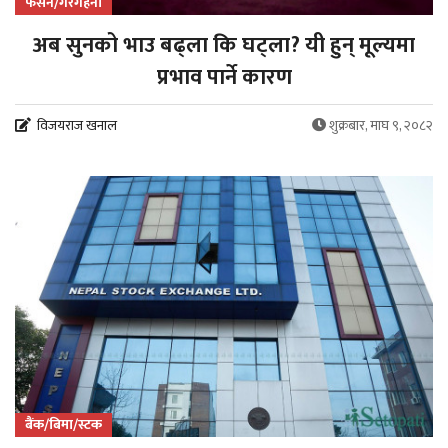
फेसन/गरगहना
अब सुनको भाउ बढ्ला कि घट्ला? यी हुन् मूल्यमा
प्रभाव पार्ने कारण
विजयराज खनाल
शुक्रबार, माघ ९, २०८२
बैंक/बिमा/स्टक