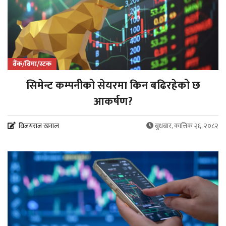
बैंक/बिमा/स्टक
सिमेन्ट कम्पनीको सेयरमा किन बढिरहेको छ
आकर्षण?
विजयराज खनाल
बुधबार, कात्तिक २६, २०८२