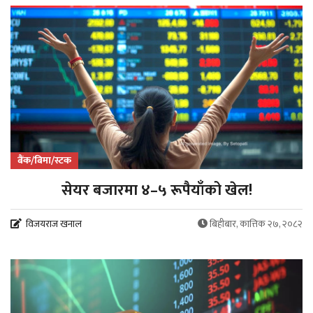
बैंक/बिमा/स्टक
सेयर बजारमा ४–५ रूपैयाँको खेल!
विजयराज खनाल
बिहीबार, कात्तिक २७, २०८२