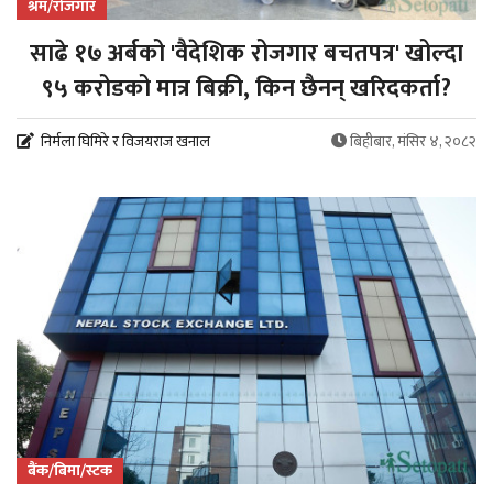
श्रम/रोजगार
साढे १७ अर्बको 'वैदेशिक रोजगार बचतपत्र' खोल्दा
९५ करोडको मात्र बिक्री, किन छैनन् खरिदकर्ता?
निर्मला घिमिरे र विजयराज खनाल
बिहीबार, मंसिर ४, २०८२
बैंक/बिमा/स्टक