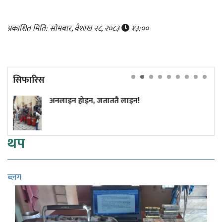
प्रकाशित मिति: सोमबार, वैशाख २८, २०८३
१३:००
सिफारिस
जताततै लाइन!
अमेरिकी खुफिया रिपो
राष्ट्रमाथि आक्रमण ग
थप
ब्लग