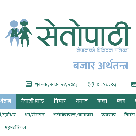
बजार अर्थतन्त्र
शुक्रबार, साउन २२, २०८३
० : ४८ : ०४
थतन्त्र
नेपाली ब्रान्ड
विचार
समाज
कला
ब्लग
ा/पूर्वाधार
श्रम/रोजगार
अटोमोबायल्स/यातायात
व्यवसाय
निर्मा
एड्भर्टोरियल