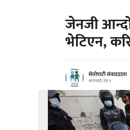
जेनजी आन्द
भेटिएन, कर
सेतोपाटी संवाददाता
काठमाडौं, जेठ १