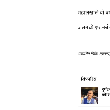
महालेखाले यो वर्
जसमध्ये ९५ अर्ब 
प्रकाशित मिति: शुक्रबा
सिफारिस
फ्रान्समा नेपाली पढाइरहेकी
दुर्घटना
सुमित्रा
कोरिया