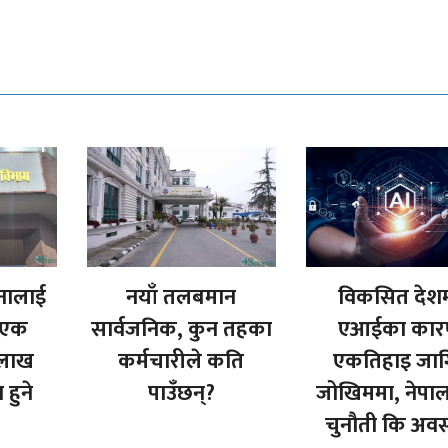
नालाई
नयाँ तलबमान
विकसित देश
 एक
सार्वजनिक, कुन तहका
एआईका का
 लाख
कर्मचारीले कति
एकतिहाइ जाग
हुने
पाउँछन्?
जोखिममा, नेपा
चुनौती कि अव