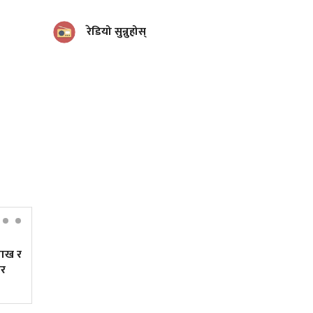
रेडियो सुन्नुहोस्
ख र
त्रिपुरेश्वरमा तीव्र गतिमा बनिरहेको
टुकुचा प्रशोधन केन्द्र (तस्बिरहरू)