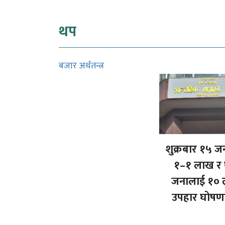
थप
बजार अर्थतन्त्र
शुक्रबार १५ ज
१–१ लाख र
जनालाई १०
उपहार घोषणा 