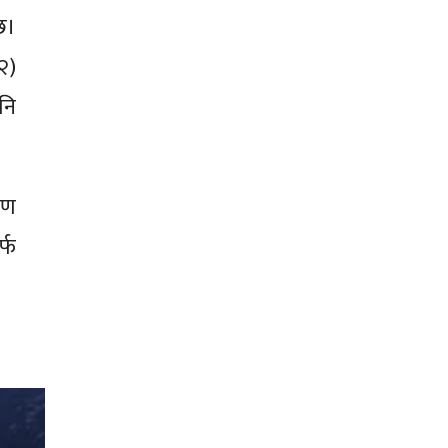
छ।
२)
नि
रण
्फ