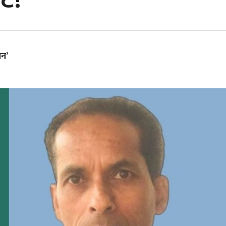
ट!
चन’