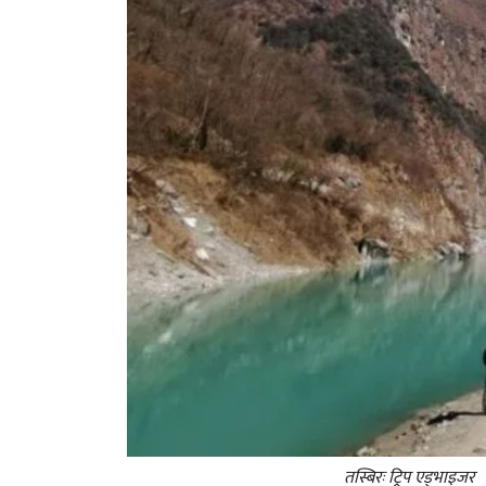
तस्बिरः ट्रिप एड्भाइजर