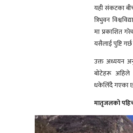
यही संकटका बी
त्रिभुवन विश्वव
मा प्रकाशित गरे
यसैलाई पुष्टि गर्छ
उक्त अध्ययन अन
बोटेहरू अहिले 
धकेलिँदै गएका 
मातृजलको पहिच