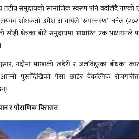
च तटीय समुदायको सामाजिक स्वरूप पनि बदलिँदै गएको 
िद्यालयका शोधकर्ता उमेश आचार्यले 'रूपान्तरण' जर्नल (२०२
को सोही क्षेत्रका बोटे समुदायमा आधारित एक अध्ययनले प
।
ुसार, नदीमा माछाको खडेरी र जलविद्युत्का बाँधका का
आफ्नो पुस्तौंदेखिको पेसा छाडेर वैकल्पिक रोजगारीतर
छन्।
ान र पौराणिक विरासत