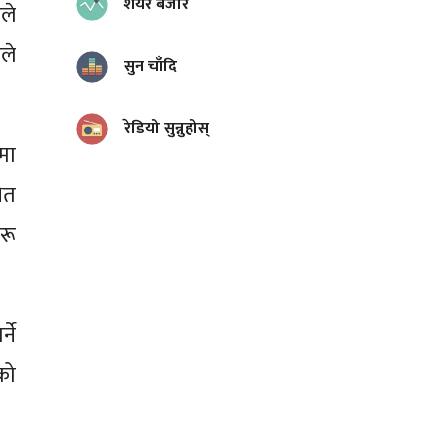
शेयर बजार
ले
ले
सुन चाँदि
रेडियो सुन्नुहोस्
मा
ित
रू
ने
ीको