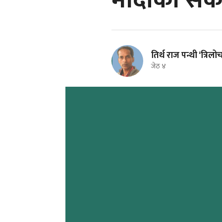
मादीको संक
तिर्थ राज पन्थी ‘त्रिलो
जेठ ४