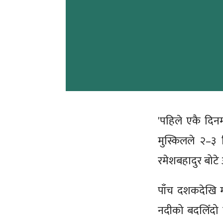
'पहिले एकै दिन
मुस्किलले २–३ 
रमेशबहादुर बोटे
पाँच दशकदेखि म
नदीको बदलिँदो 