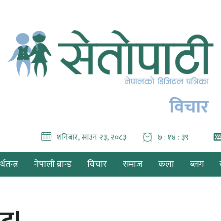
विचार
शनिबार, साउन २३, २०८३
७ : १४ : ४०
थतन्त्र
नेपाली ब्रान्ड
विचार
समाज
कला
ब्लग