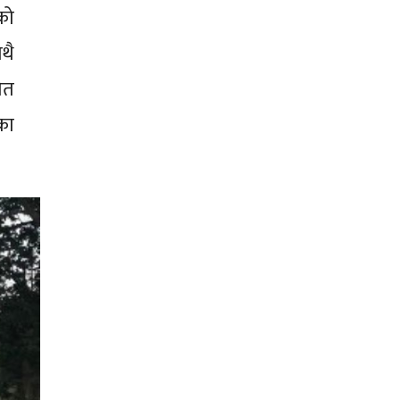
को
थै
ेत
का