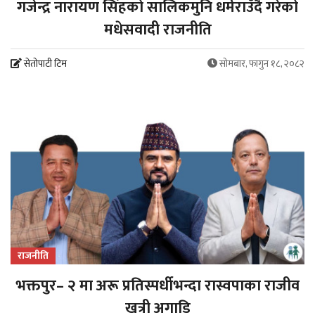
गजेन्द्र नारायण सिंहको सालिकमुनि धर्मराउँदै गरेको
मधेसवादी राजनीति
सेतोपाटी टिम
सोमबार, फागुन १८, २०८२
राजनीति
भक्तपुर– २ मा अरू प्रतिस्पर्धीभन्दा रास्वपाका राजीव
खत्री अगाडि