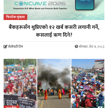
फिनटेक शृंखला
बैंकहरूसँग थुप्रिएको १२ खर्ब कसरी लगानी गर्ने,
कसलाई ऋण दिने?
सेतोपाटी टिम
सोमबार, जेठ ४, २०८३