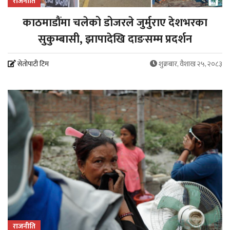
राजनीति
काठमाडौंमा चलेको डोजरले जुर्मुराए देशभरका
सुकुम्बासी, झापादेखि दाङसम्म प्रदर्शन
सेतोपाटी टिम
शुक्रबार, वैशाख २५, २०८३
राजनीति