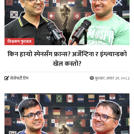
विश्वकप फुटबल
किन हार्‍यो स्पेनसँग फ्रान्स? अर्जेन्टिना र इंग्ल्यान्डको
खेल कस्तो?
सेतोपाटी टिम
बुधबार, असार ३१, २०८३