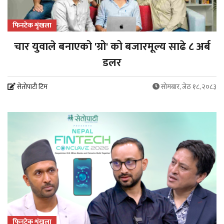
फिनटेक शृंखला
चार युवाले बनाएको 'ग्रो' को बजारमूल्य साढे ८ अर्ब
डलर
सेतोपाटी टिम
सोमबार, जेठ १८, २०८३
फिनटेक शृंखला