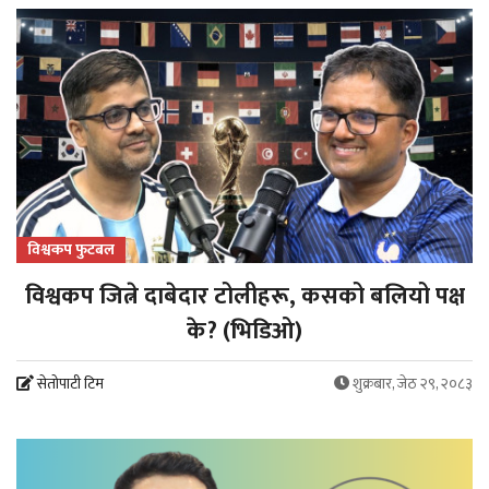
विश्वकप फुटबल
विश्वकप जित्ने दाबेदार टोलीहरू, कसको बलियो पक्ष
के? (भिडिओ)
सेतोपाटी टिम
शुक्रबार, जेठ २९, २०८३