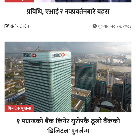
प्रविधि, एआई र नवप्रवर्तनबारे बहस
सेतोपाटी टिम
शुक्रबार, जेठ १५, २०८३
फिनटेक शृंखला
१ पाउन्डको बैंक किनेर युरोपकै ठूलो बैंकको
'डिजिटल' पुनर्जन्म