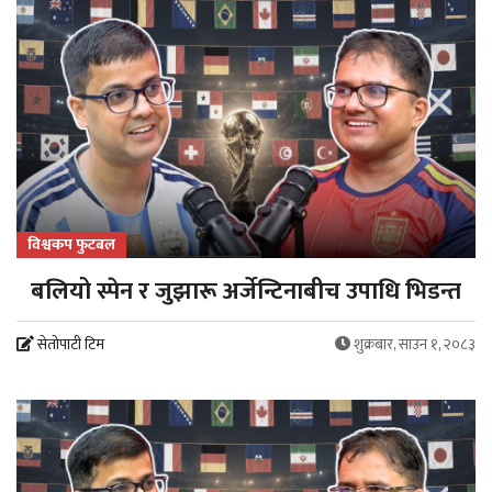
विश्वकप फुटबल
बलियो स्पेन र जुझारू अर्जेन्टिनाबीच उपाधि भिडन्त
सेतोपाटी टिम
शुक्रबार, साउन १, २०८३