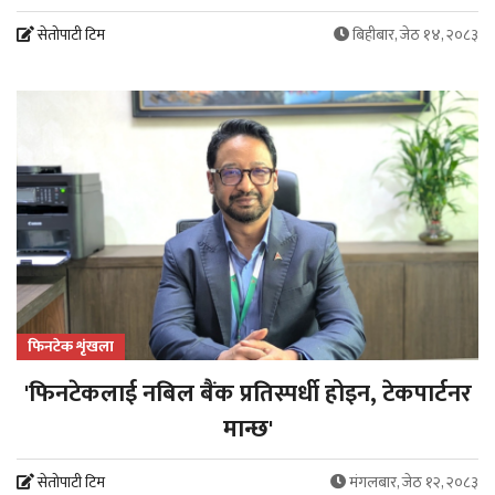
सेतोपाटी टिम
बिहीबार, जेठ १४, २०८३
फिनटेक शृंखला
'फिनटेकलाई नबिल बैंक प्रतिस्पर्धी होइन, टेकपार्टनर
मान्छ'
सेतोपाटी टिम
मंगलबार, जेठ १२, २०८३