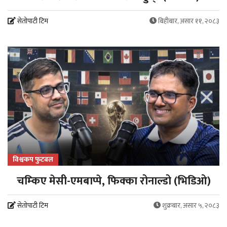
सेतोपाटी टिम
बिहीबार, असार ११, २०८३
विश्वकप फुटबल
चम्किए मेसी-एमबाप्पे, फिक्का रोनाल्डो (भिडिओ)
सेतोपाटी टिम
शुक्रबार, असार ५, २०८३