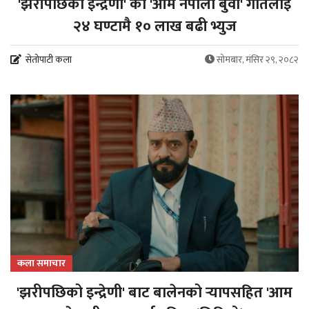
'झरीपछिको इन्द्रेणी' को 'आम नेपाली बुवा' गीतलाई
२४ घण्टामै १० लाख बढी भ्युज
सेतोपाटी कला
सोमबार, मंसिर २९, २०८२
कला समाचार
'झरीपछिको इन्द्रेणी' बाट बालेनको र्‍यापसहित 'आम