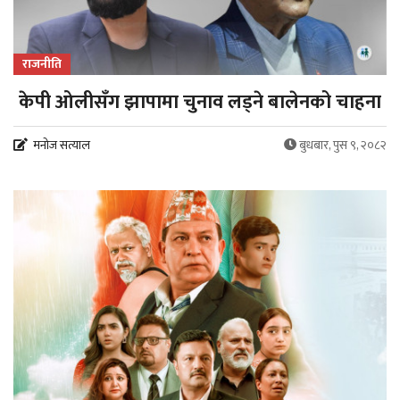
राजनीति
केपी ओलीसँग झापामा चुनाव लड्ने बालेनको चाहना
मनोज सत्याल
बुधबार, पुस ९, २०८२