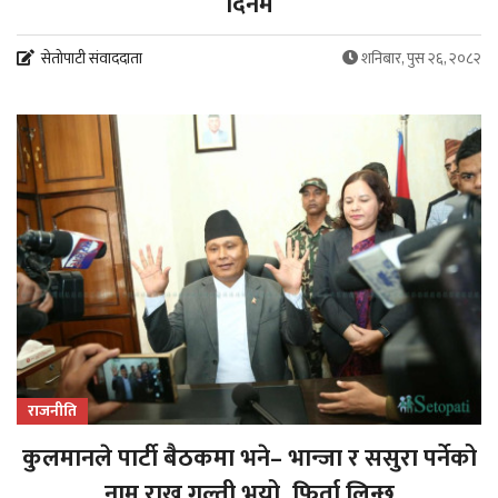
दिनमै
सेतोपाटी संवाददाता
शनिबार, पुस २६, २०८२
राजनीति
कुलमानले पार्टी बैठकमा भने– भान्जा र ससुरा पर्नेको
नाम राख्नु गल्ती भयो, फिर्ता लिन्छु