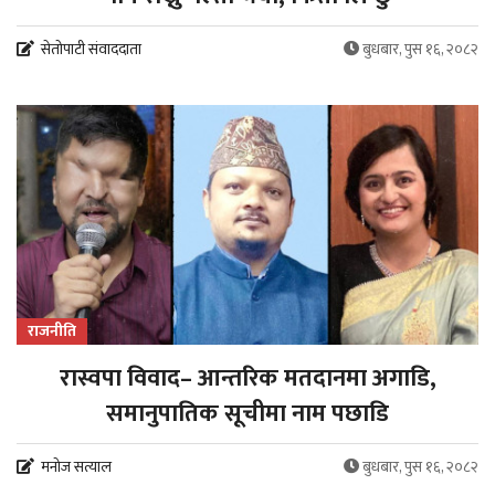
सेतोपाटी संवाददाता
बुधबार, पुस १६, २०८२
राजनीति
रास्वपा विवाद– आन्तरिक मतदानमा अगाडि,
समानुपातिक सूचीमा नाम पछाडि
मनोज सत्याल
बुधबार, पुस १६, २०८२