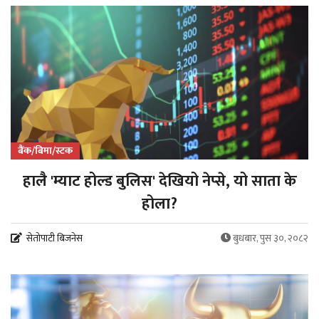
बैंक/बिमा/स्टक
हालै 'म्याट होल्ड बुलिस' देखियो नेप्से, यो साता के
होला?
सेतोपाटी बिजनेस
बुधबार, पुस ३०, २०८२