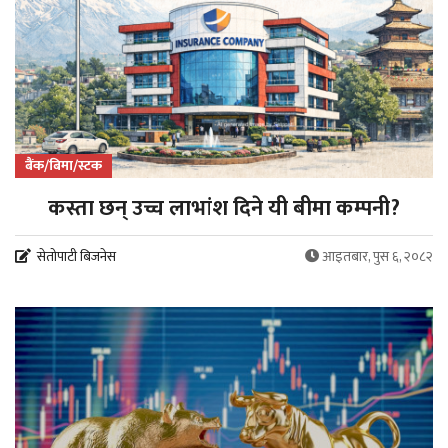
बैंक/बिमा/स्टक
कस्ता छन् उच्च लाभांश दिने यी बीमा कम्पनी?
सेतोपाटी बिजनेस
आइतबार, पुस ६, २०८२