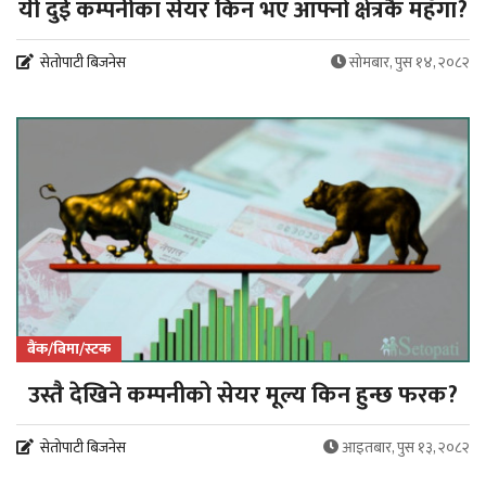
यी दुई कम्पनीका सेयर किन भए आफ्नो क्षेत्रकै महँगा?
सेतोपाटी बिजनेस
सोमबार, पुस १४, २०८२
बैंक/बिमा/स्टक
उस्तै देखिने कम्पनीको सेयर मूल्य किन हुन्छ फरक?
सेतोपाटी बिजनेस
आइतबार, पुस १३, २०८२