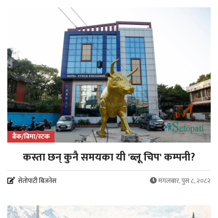
बैंक/बिमा/स्टक
कस्ता छन् कुनै समयका यी 'ब्लू चिप' कम्पनी?
सेतोपाटी बिजनेस
मंगलबार, पुस ८, २०८२