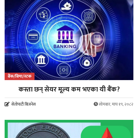
बैंक/बिमा/स्टक
कस्ता छन् सेयर मूल्य कम भएका यी बैंक?
सेतोपाटी बिजनेस
सोमबार, माघ १९, २०८२