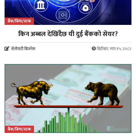
बैंक/बिमा/स्टक
किन अब्बल देखिँदैछ यी दुई बैंकको सेयर?
सेतोपाटी बिजनेस
बिहीबार, माघ १५, २०८२
बैंक/बिमा/स्टक