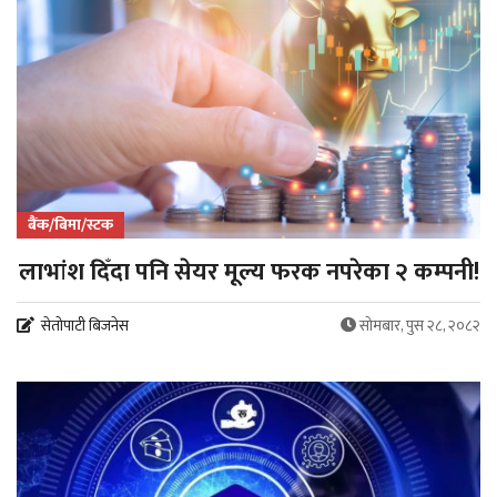
बैंक/बिमा/स्टक
लाभांश दिँदा पनि सेयर मूल्य फरक नपरेका २ कम्पनी!
सेतोपाटी बिजनेस
सोमबार, पुस २८, २०८२