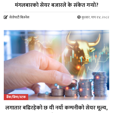
मंगलबारको सेयर बजारले के संकेत गर्‍यो?
सेतोपाटी बिजनेस
बुधबार, माघ १४, २०८२
बैंक/बिमा/स्टक
लगातार बढिरहेको छ यी नयाँ कम्पनीको सेयर मूल्य,