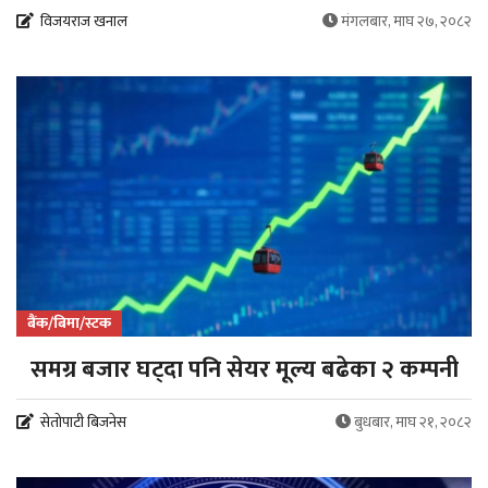
विजयराज खनाल
मंगलबार, माघ २७, २०८२
बैंक/बिमा/स्टक
समग्र बजार घट्दा पनि सेयर मूल्य बढेका २ कम्पनी
सेतोपाटी बिजनेस
बुधबार, माघ २१, २०८२