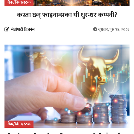
बैंक/बिमा/स्टक
कस्ता छन् फाइनान्सका यी धुरन्धर कम्पनी?
सेतोपाटी बिजनेस
बुधबार, पुस १६, २०८२
बैंक/बिमा/स्टक