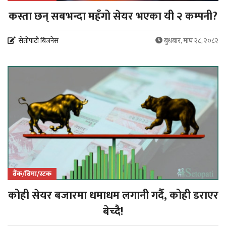
कस्ता छन् सबभन्दा महँगो सेयर भएका यी २ कम्पनी?
सेतोपाटी बिजनेस
बुधबार, माघ २८, २०८२
बैंक/बिमा/स्टक
कोही सेयर बजारमा धमाधम लगानी गर्दै, कोही डराएर
बेच्दै!