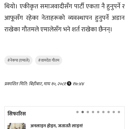
थियो। एकीकृत समाजवादीसँग पार्टी एकता नै हुनुपर्ने र
आफूसँग रहेका नेताहरूको व्यवस्थापन हुनुपर्ने अडान
राखेका गौतमले एमालेसँग भने शर्त राखेका छैनन्।
#नेकपा (एमाले)
#वामदेव गौतम
प्रकाशित मिति: बिहीबार, माघ १०, २०८१
१७:४४
सिफारिस
ताततै लाइन!
अमेरिकी खुफिया रिपोर्