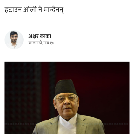
हटाउन ओली नै मान्दैनन्'
अक्षर काका
काठमाडौं, माघ १०