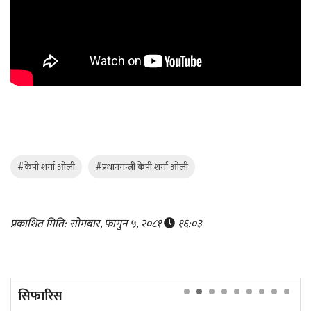
#केपी शर्मा ओली
#प्रधानमन्त्री केपी शर्मा ओली
प्रकाशित मिति: सोमबार, फागुन ५, २०८१
१६:०३
सिफारिस