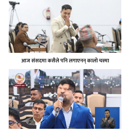
आज संसदमा कसैले पनि लगाएनन् कालो चस्मा