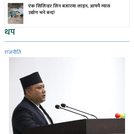
न्डर लिन बजारमा लाइन, आफ्नै ग्यास
आज केही स्थ
े बन्द!
थप
राजनीति