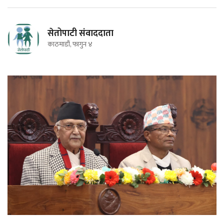
सेतोपाटी संवाददाता
काठमाडौं, फागुन ४