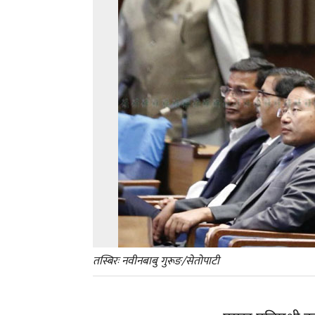
तस्बिरः नवीनबाबु गुरूङ/सेतोपाटी