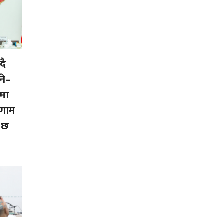
दै
भने–
गमा
िणाम
 छ