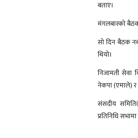
बताए।
मंगलबारको बैठकक
सो दिन बैठक नब
थियो।
निजामती सेवा 
नेकपा (एमाले) र
संसदीय समितिल
प्रतिनिधि सभाम