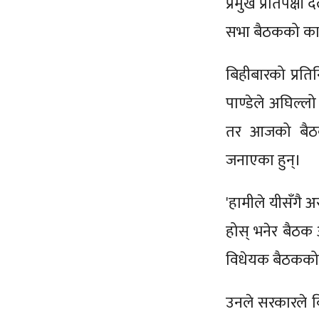
प्रमुख प्रतिपक्ष
सभा बैठकको कार
बिहीबारको प्रत
पाण्डेले अघिल्ल
तर आजको बैठकक
जनाएका हुन्।
'हामीले यीसँगै अ
होस् भनेर बैठक 
विधेयक बैठकको 
उनले सरकारले वि