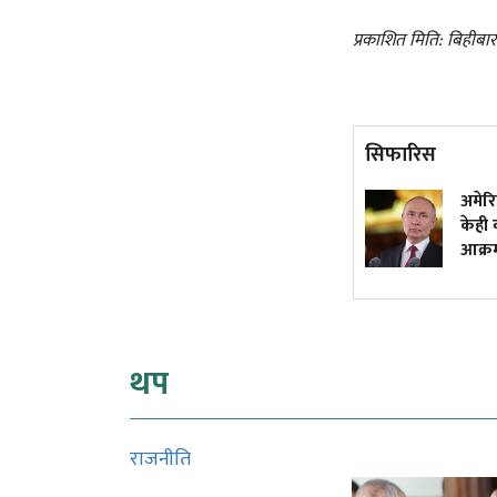
प्रकाशित मिति: बिहीब
सिफारिस
वर्षकै सबभन्दा धेरै कमाउने
अमेरिकी
मलयालम क्राइम थ्रिलर, हेर्नुस्
केही वर्ष
युट्युबमा
आक्रमण
थप
राजनीति