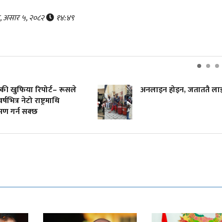
ार, असार ५, २०८२
१४:४९
 खुफिया रिपोर्ट– रूसले
अनलाइन होइन, जताततै लाइन
भित्र नेटो राष्ट्रमाथि
 गर्न सक्छ