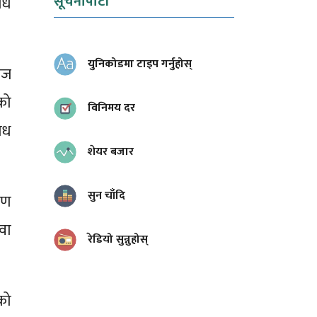
सूचनापाटी
िधि
युनिकोडमा टाइप गर्नुहोस्
ाज
को
विनिमय दर
ोध
शेयर बजार
सुन चाँदि
ाण
वा
रेडियो सुन्नुहोस्
को