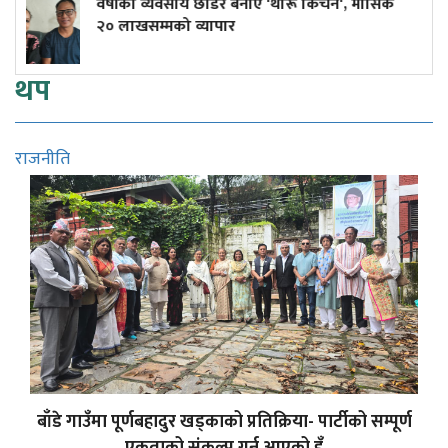
ाए 'थारू किचेन', मासिक
कांग्रेस केन्द्रीय कार्यसमिति बैठ
थप
राजनीति
बाँडे गाउँमा पूर्णबहादुर खड्काको प्रतिक्रिया- पार्टीको सम्पूर्ण
एकताको संकल्प गर्न आएको हुँ