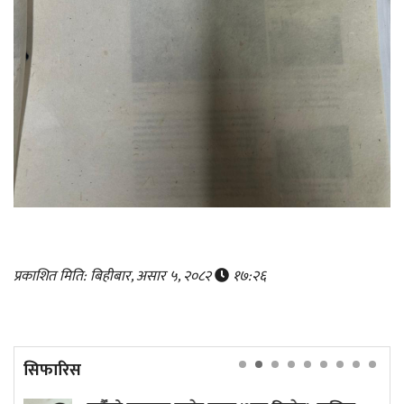
प्रकाशित मिति: बिहीबार, असार ५, २०८२
१७:२६
सिफारिस