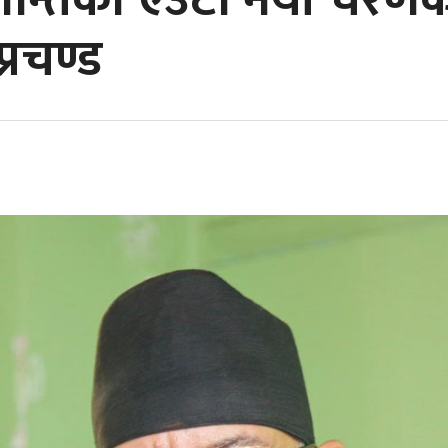
रान्तिको एउटा नयाँ चरण
्रचण्ड