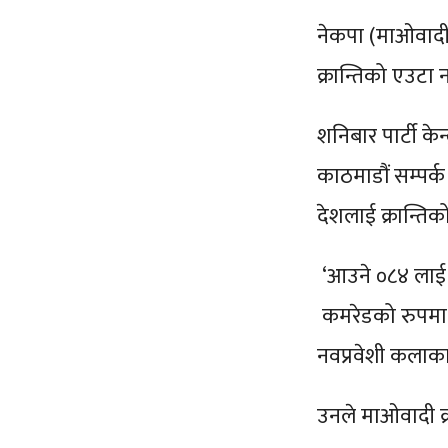
नेकपा (माओवादी क
क्रान्तिको एउट
शनिबार पार्टी केन
काठमाडौं सम्पर्
देशलाई क्रान्तिक
‘आउने ०८४ लाई ह
कमरेडको रुपमा तप
नवप्रवेशी कलाकार
उनले माओवादी क्