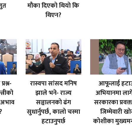
तुत
मौका दिएको थियो कि
थिएन?
्रश्न-
रास्वपा सांसद मनिष
आफूलाई हटाउ
्त्रीको
झाले भने- राज्य
अभियानमा लाग
स अभाव
सञ्चालनको ढंग
सरकारका प्रवक्
?
सुधार्नुपर्छ, कालो चस्मा
जिम्मेवारी खो
हटाउनुपर्छ
कोशीका मुख्यमन्त