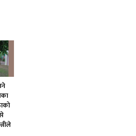
ने
ेका
ताको
से
्रीले