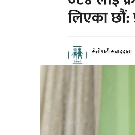
०८४ लाई क्
लिएका छौं: प
सेतोपाटी संवाददाता