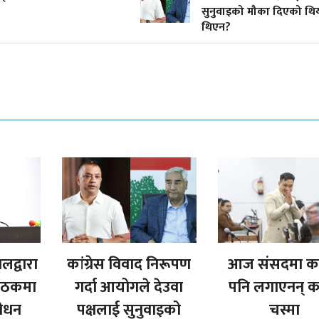
सुनुवाइको मौका दिएको थि
थिएन?
ालद्वारा
कांग्रेस विवाद निरूपण
आज संसदमा कस
बैठकमा
गर्दा आयोगले देउवा
पनि लगाएनन् 
शोधन
पक्षलाई सुनुवाइको
चस्मा