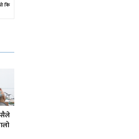
यो कि
युट्युबमा
ैले
कालो