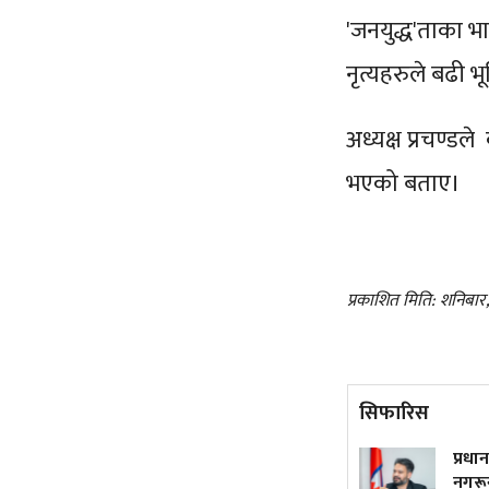
'जनयुद्ध'ताका भा
नृत्यहरुले बढी 
अध्यक्ष प्रचण्डल
भएको बताए।
प्रकाशित मिति: शनिबा
सिफारिस
ट्रम्पले फेरि जारी गरे जन्मकै
प्रधान
आधारमा नागरिकता नदिने
नगरून