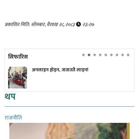
प्रकाशित मिति: सोमबार, वैशाख २८, २०८३
२३:२७
सिफारिस
इन होइन, जताततै लाइन!
अमेरिकी ख
राष्ट्रमा
थप
राजनीति