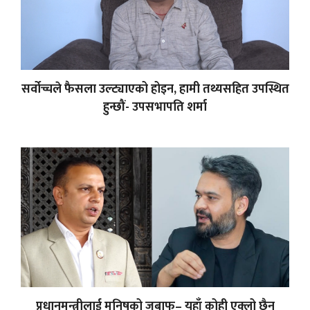
सर्वोच्चले फैसला उल्ट्याएको होइन, हामी तथ्यसहित उपस्थित
हुन्छौं- उपसभापति शर्मा
प्रधानमन्त्रीलाई मनिषको जबाफ– यहाँ कोही एक्लो छैन