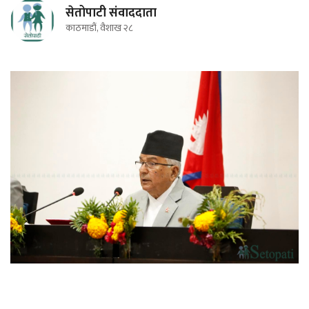
सेतोपाटी संवाददाता
काठमाडौं, वैशाख २८