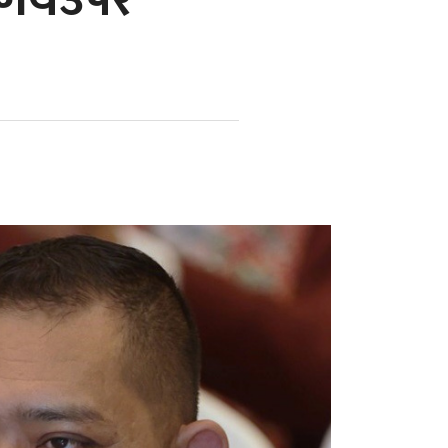
र्णयउपर