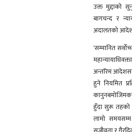
उक्त मुद्दाको स
बागचन्द र न्या
अदालतको आदेश ब
'सम्मानित सर्व
महान्यायाधिवक्त
अन्तरिम आदेशसम
हुने नियमित प्र
कानुनबमोजिमका 
हुँदा सुरू तहक
लामो समयसम्म
सजीवता र गैरढि