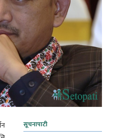
सूचनापाटी
्शन
ति