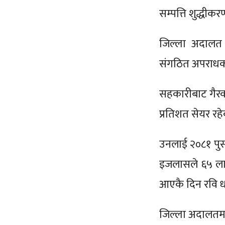
सम्पत्ति शुद्धीक
जिल्ला अदालत क
संगठित अपराधको
सहकारीबाट गैरक
प्रतिशत सेयर रह
उनलाई २०८१ पुस
इजलासले ६५ लाख
आएकै दिन रवि ध
जिल्ला अदालतमा