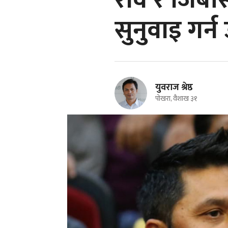
रवि र जिबीस
सुनुवाइ गर
युवराज श्रेष्ठ
पोखरा, वैशाख ३१