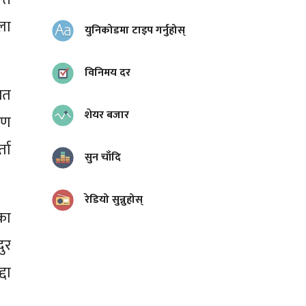
्ला
युनिकोडमा टाइप गर्नुहोस्
विनिमय दर
लत
शेयर बजार
रण
्ता
सुन चाँदि
रेडियो सुन्नुहोस्
का
ुर
दा