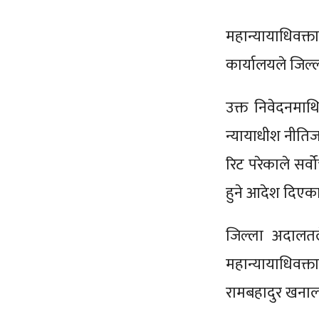
महान्यायाधिवक्
कार्यालयले जिल्
उक्त निवेदनमाथ
न्यायाधीश नीतिज
रिट परेकाले सर्
हुने आदेश दिएक
जिल्ला अदालतले
महान्यायाधिवक्त
रामबहादुर खना