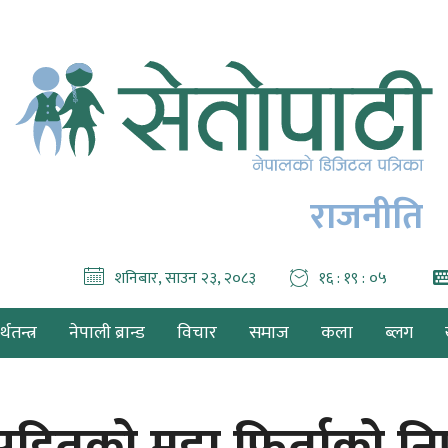
राजनीति
शनिबार, साउन २३, २०८३
१६ : १९ : ०७
थतन्त्र
नेपाली ब्रान्ड
विचार
समाज
कला
ब्लग