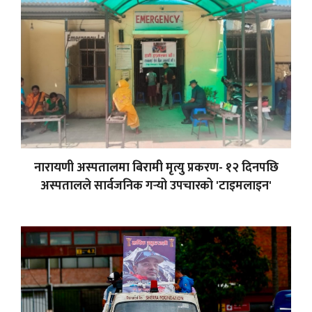
नारायणी अस्पतालमा बिरामी मृत्यु प्रकरण- १२ दिनपछि
अस्पतालले सार्वजनिक गर्‍यो उपचारको 'टाइमलाइन'