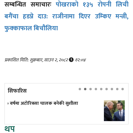
सम्बन्धित समाचारः
पोखराको १३५ रोपनी लिची
बगैंचा हडप्ने दाउ: राजीनामा दिएर उम्किए मन्त्री,
फुक्काफाल बिचौलिया
प्रकाशित मिति: शुक्रबार, साउन २, २०८२
१२:०४
सिफारिस
ीला
हतियार भण्डार रित्तिन थालेपछि रक्षामन्त्री 
रिसाए ट्रम्प, मागे जबाफ
थप