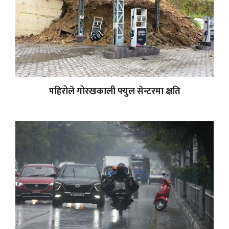
पहिरोले गोरखकाली फ्युल सेन्टरमा क्षति