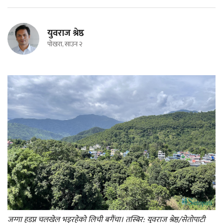
युवराज श्रेष्ठ
पोखरा, साउन २
जग्गा हडप्न चलखेल भइरहेको लिची बगैंचा। तस्बिर: युवराज श्रेष्ठ/सेतोपाटी