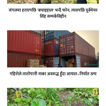
जंगलमा हराएपछि 'बचाइहाल' भन्दै फोन, त्यसपछि पूर्वमेयर
सिंह सम्पर्कविहीन
पहिरोले तातोपानी नाका अवरुद्ध हुँदा आयात–निर्यात ठप्प