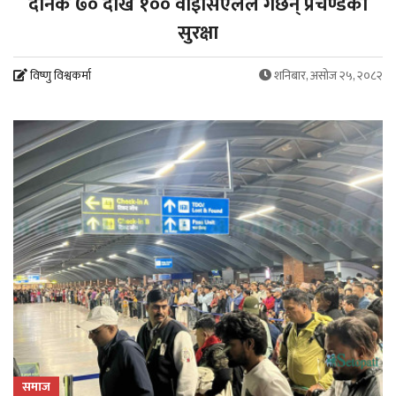
दैनिक ७० देखि १०० वाइसिएलले गर्छन् प्रचण्डको
सुरक्षा
विष्णु विश्वकर्मा
शनिबार, असोज २५, २०८२
समाज