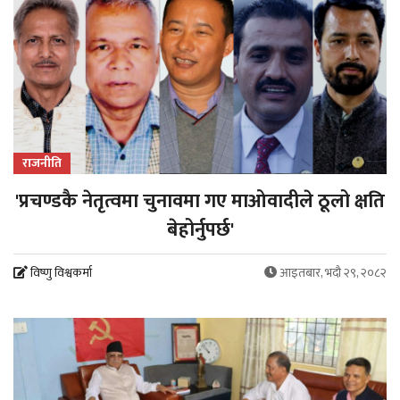
राजनीति
'प्रचण्डकै नेतृत्वमा चुनावमा गए माओवादीले ठूलो क्षति
‍बेहोर्नुपर्छ'
विष्णु विश्वकर्मा
आइतबार, भदौ २९, २०८२