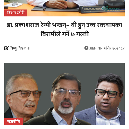
विशेष स्टोरी
डा. प्रकाशराज रेग्मी भन्छन्– यी हुन् उच्च रक्तचापका
बिरामीले गर्ने ७ गल्ती
विष्णु विश्वकर्मा
आइतबार, मंसिर ७, २०८२
राजनीति