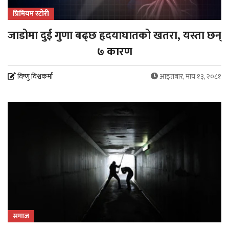
प्रिमियम स्टोरी
जाडोमा दुई गुणा बढ्छ हृदयाघातको खतरा, यस्ता छन्
७ कारण
विष्णु विश्वकर्मा
आइतबार, माघ १३, २०८१
समाज