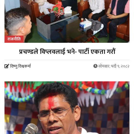
राजनीति
प्रचण्डले विप्लवलाई भने- पार्टी एकता गरौं
विष्णु विश्वकर्मा
सोमबार, भदौ ९, २०८२