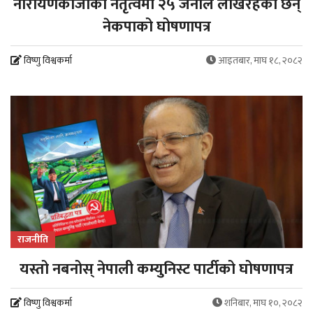
नारायणकाजीको नेतृत्वमा २५ जनाले लेखिरहेका छन्
नेकपाको घोषणापत्र
विष्णु विश्वकर्मा
आइतबार, माघ १८, २०८२
राजनीति
यस्तो नबनोस् नेपाली कम्युनिस्ट पार्टीको घोषणापत्र
विष्णु विश्वकर्मा
शनिबार, माघ १०, २०८२