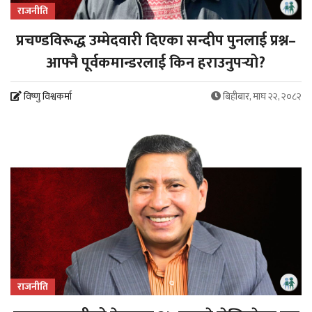
राजनीति
प्रचण्डविरूद्ध उम्मेदवारी दिएका सन्दीप पुनलाई प्रश्न–
आफ्नै पूर्वकमान्डरलाई किन हराउनुपर्‍यो?
विष्णु विश्वकर्मा
बिहीबार, माघ २२, २०८२
राजनीति