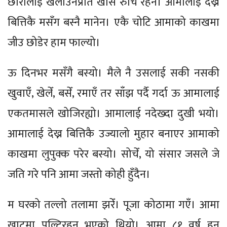
छोरालाई खेलाउनप्रति खासै रुचि रहेन। आमालाई देख्न
बित्तिकै मसँग बस्नै मानेन। एकै चोटि आमाको काखमा
जीउ छोडेर हाम फाल्यो।
ऊ दिनभर मसँगै बस्यो। मैले नै उसलाई सकी नसकी
खुवाएँ, खेलेँ, बसेँ, रमाएँ तर साँझ पर्दै गर्दा ऊ आमालाई
एकतमासले खोजिरह्यो। आमालाई नदेख्दा दुखी भयो।
आमालाई देख्न बित्तिकै उज्यालो मुहार बनाएर आमाको
काखमा लुपुक्क परेर बस्यो। सोचेँ, यो संसार जसले जे
जति गरे पनि आमा जस्तो कोही हुँदैन।
म घरको तल्लो तलामा झरेँ। पूजा कोठामा गएँ। आमा
खाटमा पल्टिरहनु भएको थियो। आमा ८१ वर्ष हुन