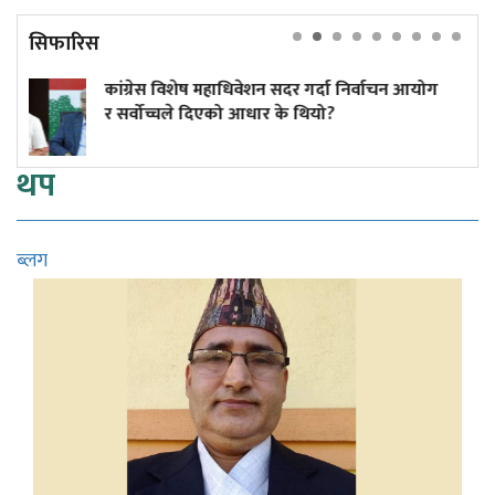
सिफारिस
विशेष महाधिवेशन सदर गर्दा निर्वाचन आयोग
वर्षकै सबभन्
्चले दिएको आधार के थियो?
हेर्नुस् युट्युबम
थप
ब्लग