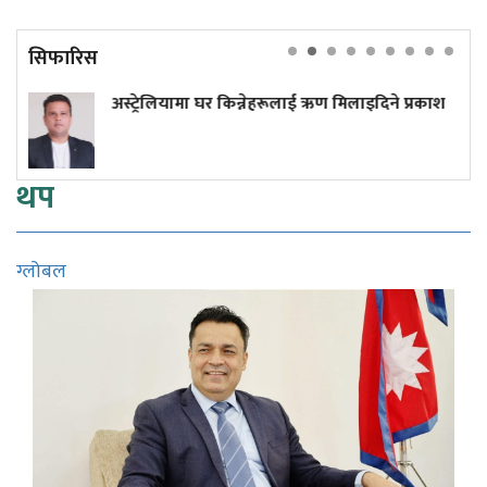
सिफारिस
ियामा घर किन्नेहरूलाई ऋण मिलाइदिने प्रकाश
प्रधानमन्त्री
थप
ग्लोबल