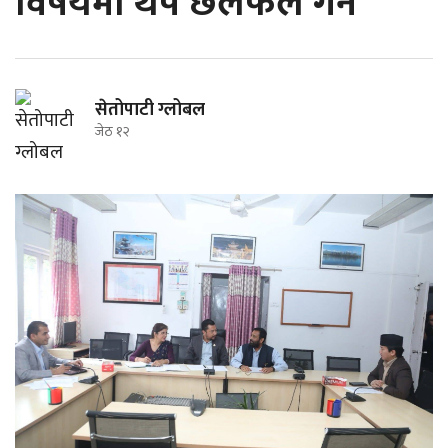
विषयमा थप छलफल गर्ने
सेतोपाटी ग्लोबल
जेठ १२