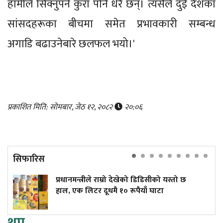
हामीले सिक्नुपर्ने कुरा पनि धेरै छन्। त्यसैले दुई देशका
सांसदहरूका बीचमा समेत प्रभावकारी सम्बन्ध
अगाडि बढाउनेबारे छलफल भयो।'
प्रकाशित मिति: सोमबार, जेठ १२, २०८२
२०:०६
सिफारिस
प्रधानमन्त्रीले राम्रो देखेको डिडिसीको यस्तो छ
हाल, एक लिटर दूधमै १० रूपैयाँ घाटा