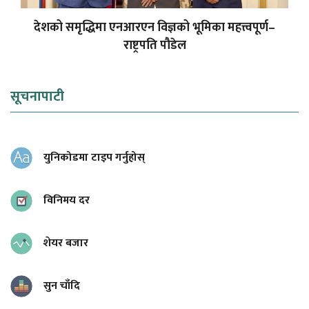
देशको समृद्धिमा एनआरएन विज्ञको भूमिका महत्त्वपूर्ण–
राष्ट्रपति पौडेल
सूचनापाटी
युनिकोडमा टाइप गर्नुहोस्
विनिमय दर
शेयर बजार
सुन चाँदि