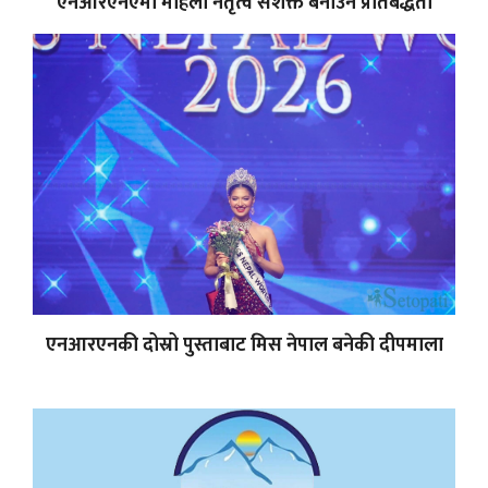
एनआरएनएमा महिला नेतृत्व सशक्त बनाउने प्रतिबद्धता
एनआरएनकी दोस्रो पुस्ताबाट मिस नेपाल बनेकी दीपमाला