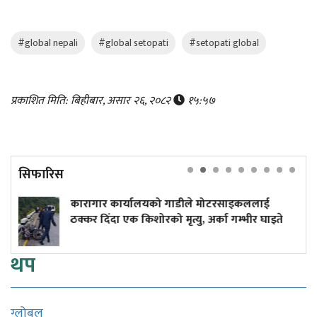
#global nepali
#global setopati
#setopati global
प्रकाशित मिति: बिहीबार, असार २६, २०८२
१५:५७
सिफारिस
ार्यालयको गाडीले मोटरसाइकललाई
दुर्घटनाले डुबेक
एक किशोरको मृत्यु, अर्का गम्भीर घाइते
कमाइले
थप
ग्लोबल