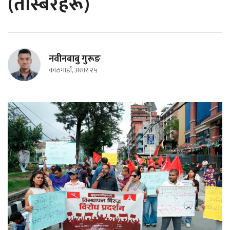
(तस्बिरहरू)
नवीनबाबु गुरूङ
काठमाडौं, असार २५