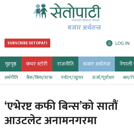
बजार अर्थतन्त्र
LOG IN
SUBSCRIBE SETOPATI
गृहपृष्ठ
कभर स्टोरी
राजनीति
बजार अर्थतन्त्र
नेपाली ब
अर्थनीति
बैंक/बिमा/स्टक
पर्यटन/उड्डयन
ऊर्जा/पूर्वाधार
श्रम/र
‘एभेरष्ट कफी बिन्स’को सातौं
आउटलेट अनामनगरमा