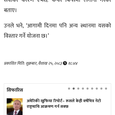
सेवाका कारण एभरेष्ट कफी बिन्समा लगानी गरेको
बताए।
उनले भने, ‘आगामी दिनमा पनि अन्य स्थानमा यसको
विस्तार गर्ने योजना छ।’
प्रकाशित मिति: शुक्रबार, वैशाख २५, २०८३
१८:४४
सिफारिस
ेरिकी खुफिया रिपोर्ट– रूसले केही वर्षभित्र नेटो
अनला
ष्ट्रमाथि आक्रमण गर्न सक्छ