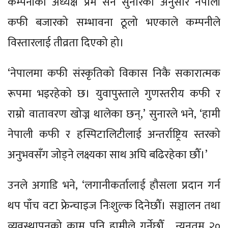
कम्पनीका अध्यक्ष प्रेम सेन सुनारका अनुसार नेपाली
कफी बजारको सम्भावना ठूलो भएकाले कम्पनीले
विस्तारलाई तीव्रता दिएको हो।
‘नेपालमा कफी संस्कृतिको विकास निकै सकारात्मक
रूपमा भइरहेको छ। युवापुस्ताले गुणस्तरीय कफी र
राम्रो वातावरण खोज्न थालेका छन्,’ सुनारले भने, ‘हामी
नेपाली कफी र हस्पिटालिटीलाई अन्तर्राष्ट्रिय स्तरको
अनुभवसँग जोड्ने लक्ष्यका साथ अघि बढिरहेका छौँ।’
उनले अगाडि भने, ‘लगानीकर्तालाई हौसला प्रदान गर्न
थप पाँच वटा फ्रेन्चाइज निःशुल्क दिनेछौँ। सञ्चालन तथा
व्यवस्थापनको काम पनि हामीले गर्नेछौँ, न्यूनतम २०