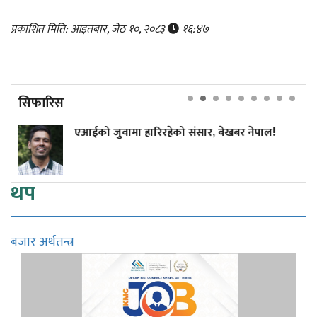
प्रकाशित मिति: आइतबार, जेठ १०, २०८३
१६:४७
सिफारिस
 जुवामा हारिरहेको संसार, बेखबर नेपाल!
यी ६ प्रदे
थप
बजार अर्थतन्त्र