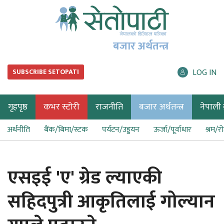
बजार अर्थतन्त्र
LOG IN
SUBSCRIBE SETOPATI
गृहपृष्ठ
कभर स्टोरी
राजनीति
बजार अर्थतन्त्र
नेपाली ब
अर्थनीति
बैंक/बिमा/स्टक
पर्यटन/उड्डयन
ऊर्जा/पूर्वाधार
श्रम/र
एसइई 'ए' ग्रेड ल्याएकी
सहिदपुत्री आकृतिलाई गोल्यान