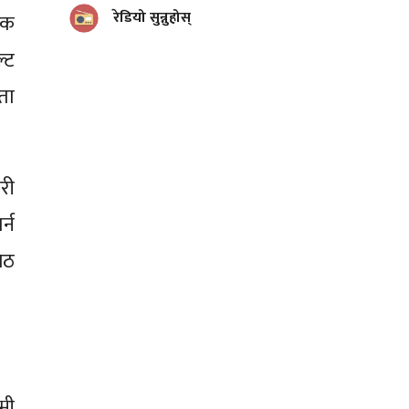
रेडियो सुन्नुहोस्
िक
्ट
ता
री
्न
ेठ
मी