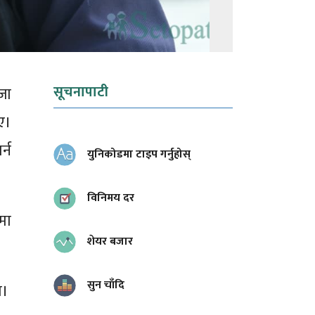
सूचनापाटी
जा
ए।
्न
युनिकोडमा टाइप गर्नुहोस्
विनिमय दर
मा
शेयर बजार
सुन चाँदि
ो।