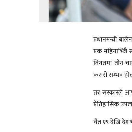
प्रधानमन्त्री ब
एक महिनाभित्रै स
विगतमा तीन-चार
कसरी सम्भव होला
तर सरकारले आफ
ऐतिहासिक उपलब
चैत १९ देखि दे