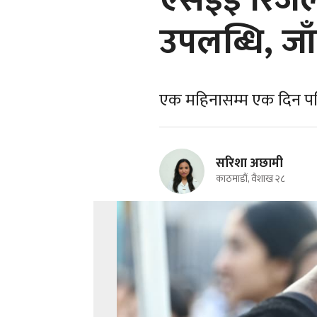
एसइई रिजल
उपलब्धि, ज
एक महिनासम्म एक दिन पन
सरिशा अछामी
काठमाडौं, वैशाख २८