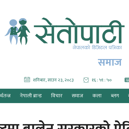
समाज
शनिबार, साउन २३, २०८३
१६ : ५९ : ५२
थतन्त्र
नेपाली ब्रान्ड
विचार
समाज
कला
ब्लग