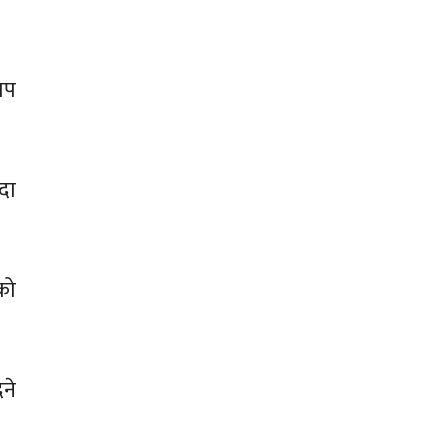
ाप
दा
को
ने