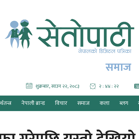
समाज
शुक्रबार, साउन २२, २०८३
२ : ४४ : २४
थतन्त्र
नेपाली ब्रान्ड
विचार
समाज
कला
ब्लग