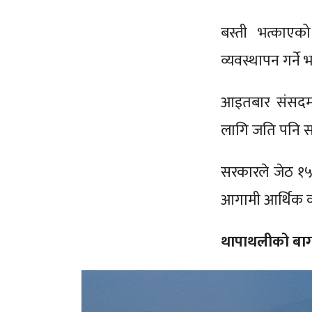
बस्ती भत्काए
व्यवस्थापन गर्ने
आइतबार संसदमा प
लागि जति पनि स
सरकारले जेठ १५
आगामी आर्थिक व
थापाथलीको बाग