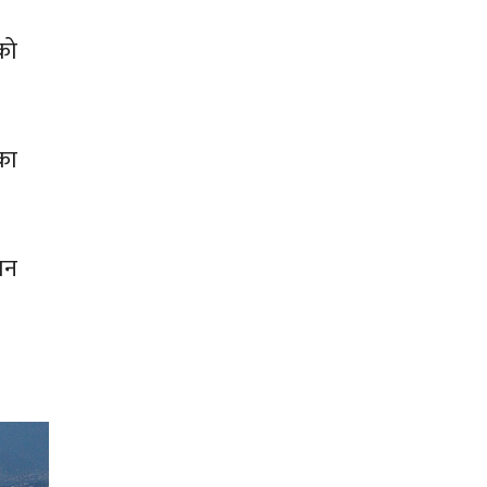
को
का
पन