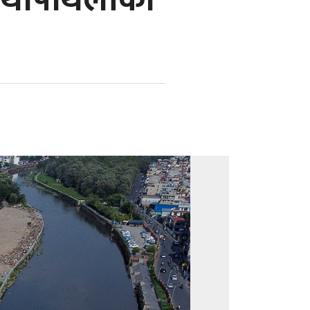
ो थापाथलीको