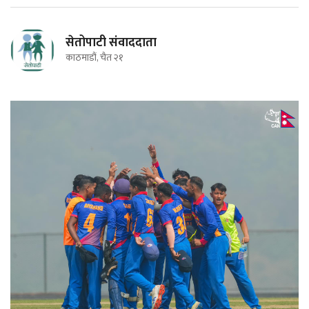
सेतोपाटी संवाददाता
काठमाडौं, चैत २१