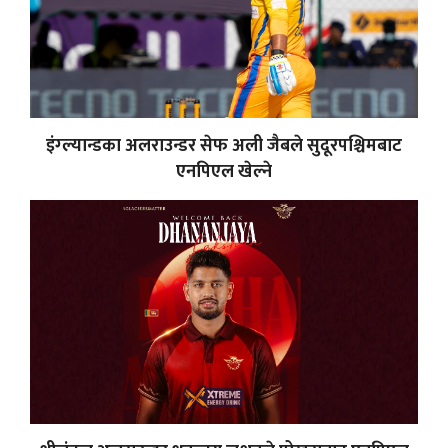
इंग्ल्यान्डका अलराउन्डर सेफ अली जैबले सुदूरपश्चिमबाट
एनपिएल खेल्ने