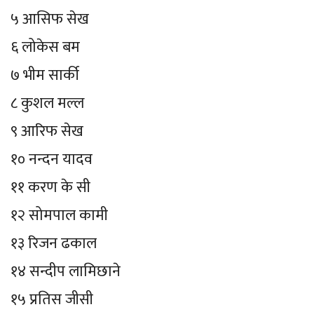
५ आसिफ सेख
६ लोकेस बम
७ भीम सार्की
८ कुशल मल्ल
९ आरिफ सेख
१० नन्दन यादव
११ करण के सी
१२ सोमपाल कामी
१३ रिजन ढकाल
१४ सन्दीप लामिछाने
१५ प्रतिस जीसी