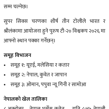
सम्म चल्नेछ।
सुपर सिक्स चरणका शीर्ष तीन टोलीले भारत र
श्रीलंकामा आयोजना हुने पुरुष टी-२० विश्वकप २०२६ मा
आफ्नो स्थान पक्का गर्नेछन्।
समूह विभाजन
• समूह १: यूएई, मलेसिया र कतार
• समूह २: नेपाल, कुवेत र जापान
• समूह ३: ओमान, पपुवा न्यू गिनी र सामोआ
नेपालको खेल तालिका
८ अक्टोबर – नेपाल भर्सेस कुवेत – राति ८:४५ नेपाली