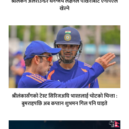
श्रीलंकन अलराउन्डर धनन्जय लक्षनले पोखराबाट एनपिएल
खेल्ने
श्रीलंकासँगको टेस्ट सिरिजअघि भारतलाई चोटको चिन्ता :
बुमराहपछि अब कप्तान शुभमन गिल पनि घाइते