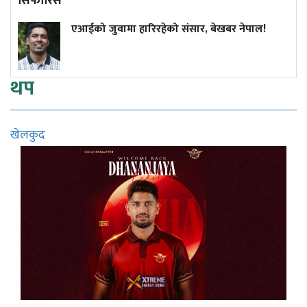
सिफारिस
मा हारिरहेको संसार, बेखबर नेपाल!
यी ६ प्रदेशमा भ
थप
खेलकुद