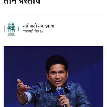
तीन प्रस्ताव
सेतोपाटी संवाददाता
काठमाडौं, जेठ १७