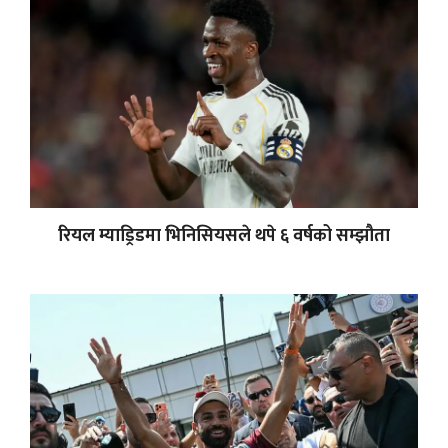
रियल म्याड्रिडमा भिनिसियसले थपे ६ वर्षको सम्झौता