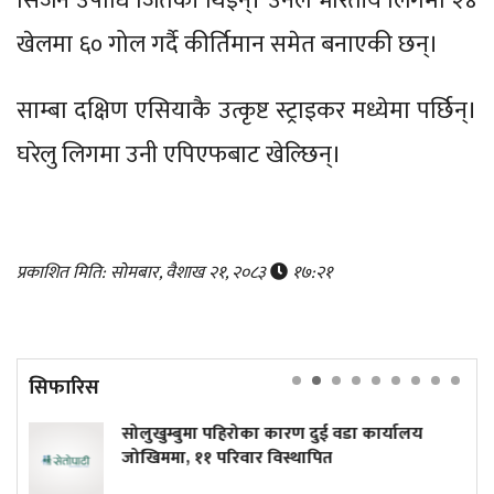
सिजन उपाधि जितेकी थिइन्। उनले भारतीय लिगमा २४
खेलमा ६० गोल गर्दै कीर्तिमान समेत बनाएकी छन्।
साम्बा दक्षिण एसियाकै उत्कृष्ट स्ट्राइकर मध्येमा पर्छिन्।
घरेलु लिगमा उनी एपिएफबाट खेल्छिन्।
प्रकाशित मिति: सोमबार, वैशाख २१, २०८३
१७:२१
सिफारिस
्बुमा पहिरोका कारण दुई वडा कार्यालय
बच्चा हेर्
ा, ११ परिवार विस्थापित