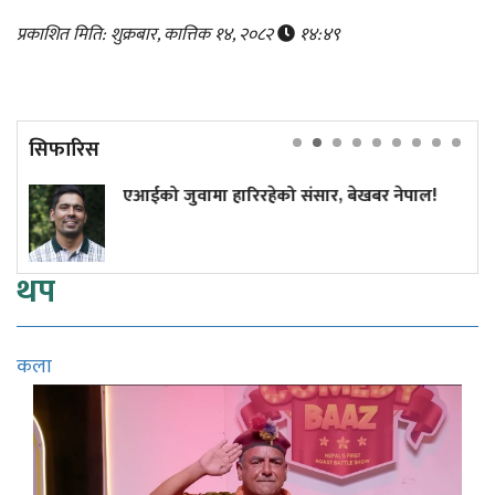
प्रकाशित मिति: शुक्रबार, कात्तिक १४, २०८२
१४:४९
सिफारिस
जुवामा हारिरहेको संसार, बेखबर नेपाल!
यी ६ प्रदे
थप
कला