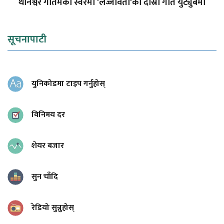
थानेश्वर गौतमको स्वरमा 'लज्जावती'को दोस्रो गीत युट्युबमा
सूचनापाटी
युनिकोडमा टाइप गर्नुहोस्
विनिमय दर
शेयर बजार
सुन चाँदि
रेडियो सुन्नुहोस्