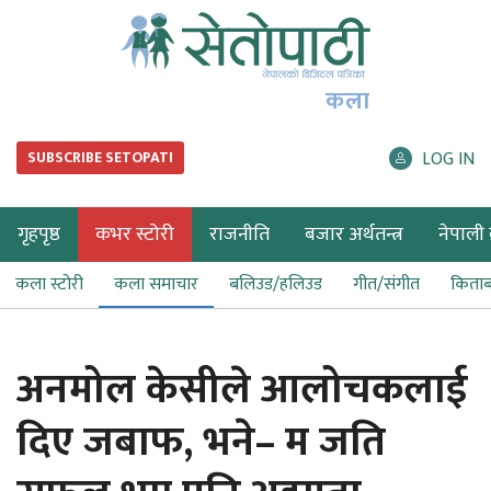
कला
LOG IN
SUBSCRIBE SETOPATI
गृहपृष्ठ
कभर स्टोरी
राजनीति
बजार अर्थतन्त्र
नेपाली ब
कला स्टोरी
कला समाचार
बलिउड/हलिउड
गीत/संगीत
किता
अनमोल केसीले आलोचकलाई
दिए जबाफ, भने– म जति