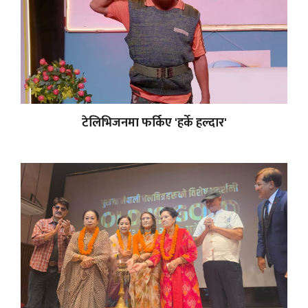
टेलिभिजनमा फर्किए 'हर्के हल्दार'