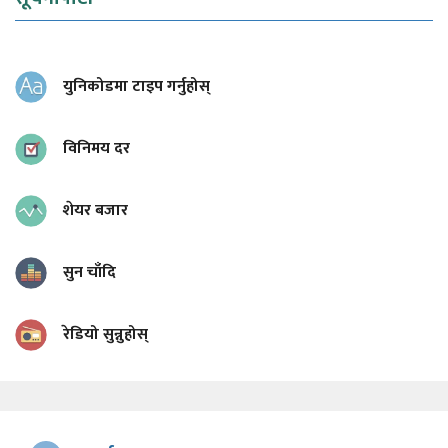
युनिकोडमा टाइप गर्नुहोस्
विनिमय दर
शेयर बजार
सुन चाँदि
रेडियो सुन्नुहोस्